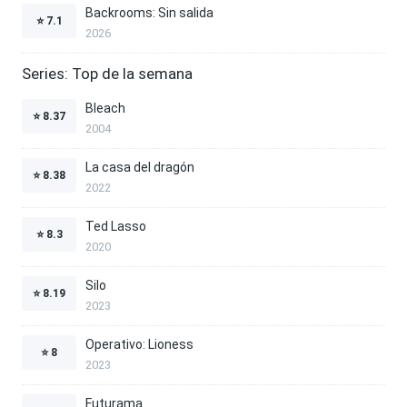
Backrooms: Sin salida
⭐
7.1
2026
Series: Top de la semana
Bleach
⭐
8.37
2004
La casa del dragón
⭐
8.38
2022
Ted Lasso
⭐
8.3
2020
Silo
⭐
8.19
2023
Operativo: Lioness
⭐
8
2023
Futurama