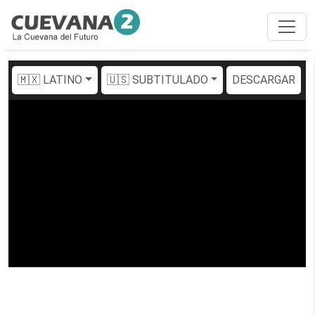
🇲🇽 LATINO
🇺🇸 SUBTITULADO
DESCARGAR