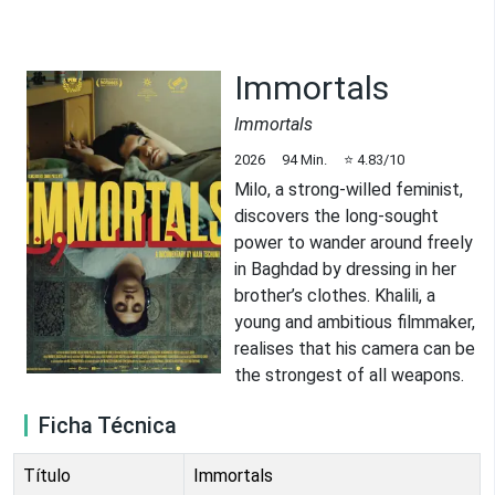
Immortals
Immortals
2026
94
Min.
⭐
4.83
/10
Milo, a strong-willed feminist,
discovers the long-sought
power to wander around freely
in Baghdad by dressing in her
brother’s clothes. Khalili, a
young and ambitious filmmaker,
realises that his camera can be
the strongest of all weapons.
Ficha Técnica
Título
Immortals