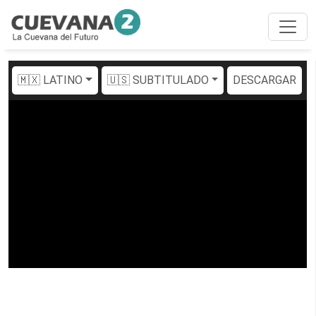
🇲🇽 LATINO
🇺🇸 SUBTITULADO
DESCARGAR