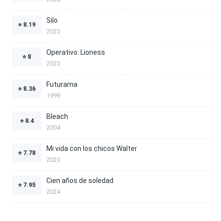
Silo
⭐
8.19
2023
Operativo: Lioness
⭐
8
2023
Futurama
⭐
8.36
1999
Bleach
⭐
8.4
2004
Mi vida con los chicos Walter
⭐
7.78
2023
Cien años de soledad
⭐
7.95
2024