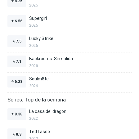
⭐
8.25
2026
Supergirl
⭐
6.56
2026
Lucky Strike
⭐
7.5
2026
Backrooms: Sin salida
⭐
7.1
2026
Soulm8te
⭐
6.28
2026
Series: Top de la semana
La casa del dragón
⭐
8.38
2022
Ted Lasso
⭐
8.3
2020