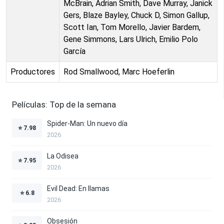
McBrain, Adrian Smith, Dave Murray, Janick
Gers, Blaze Bayley, Chuck D, Simon Gallup,
Scott Ian, Tom Morello, Javier Bardem,
Gene Simmons, Lars Ulrich, Emilio Polo
García
Productores
Rod Smallwood, Marc Hoeferlin
Películas: Top de la semana
Spider-Man: Un nuevo día
⭐
7.98
2026
La Odisea
⭐
7.95
2026
Evil Dead: En llamas
⭐
6.8
2026
Obsesión