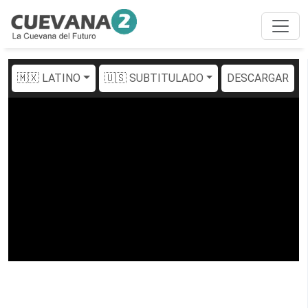
🇲🇽 LATINO
🇺🇸 SUBTITULADO
DESCARGAR