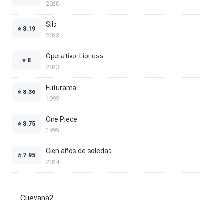
2020
Silo
⭐
8.19
2023
Operativo: Lioness
⭐
8
2023
Futurama
⭐
8.36
1999
One Piece
⭐
8.75
1999
Cien años de soledad
⭐
7.95
2024
Cuevana2