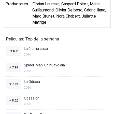
Productores
Florian Laumain, Gaspard Poirot, Marie
Guillaumond, Olivier Delbosc, Cédric Iland,
Marc Brunet, Nora Chabert, Juliette
Matrige
Películas: Top de la semana
La última casa
⭐
5.9
2026
Spider-Man: Un nuevo día
⭐
7.98
2026
La Odisea
⭐
7.95
2026
Obsesión
⭐
8.25
2026