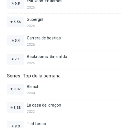
Evil Dead: En llamas
⭐
6.8
2026
Supergirl
⭐
6.56
2026
Carrera de bestias
⭐
5.4
2026
Backrooms: Sin salida
⭐
7.1
2026
Series: Top de la semana
Bleach
⭐
8.37
2004
La casa del dragón
⭐
8.38
2022
Ted Lasso
⭐
8.3