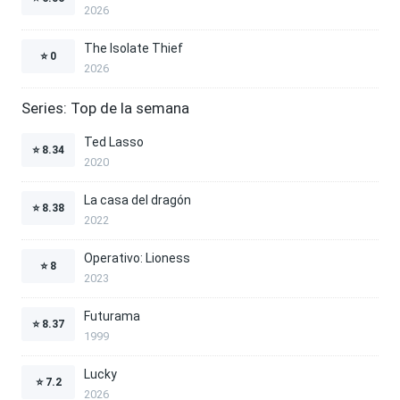
2026
The Isolate Thief
⭐
0
2026
Series: Top de la semana
Ted Lasso
⭐
8.34
2020
La casa del dragón
⭐
8.38
2022
Operativo: Lioness
⭐
8
2023
Futurama
⭐
8.37
1999
Lucky
⭐
7.2
2026