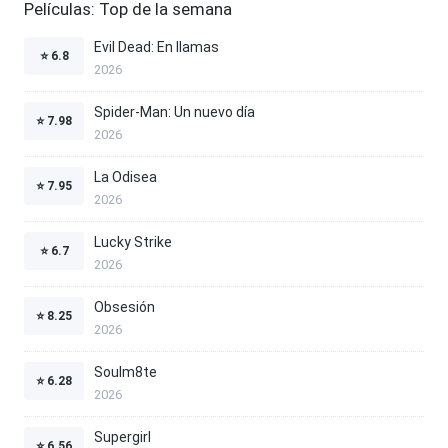
Películas: Top de la semana
Evil Dead: En llamas
⭐
6.8
2026
Spider-Man: Un nuevo día
⭐
7.98
2026
La Odisea
⭐
7.95
2026
Lucky Strike
⭐
6.7
2026
Obsesión
⭐
8.25
2026
Soulm8te
⭐
6.28
2026
Supergirl
⭐
6.56