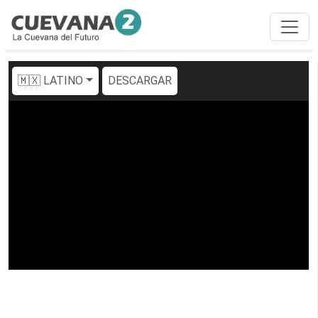
🇲🇽 LATINO
DESCARGAR