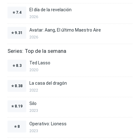
El día de la revelación
⭐
7.4
2026
Avatar: Aang, El último Maestro Aire
⭐
9.31
2026
Series: Top de la semana
Ted Lasso
⭐
8.3
2020
La casa del dragón
⭐
8.38
2022
Silo
⭐
8.19
2023
Operativo: Lioness
⭐
8
2023