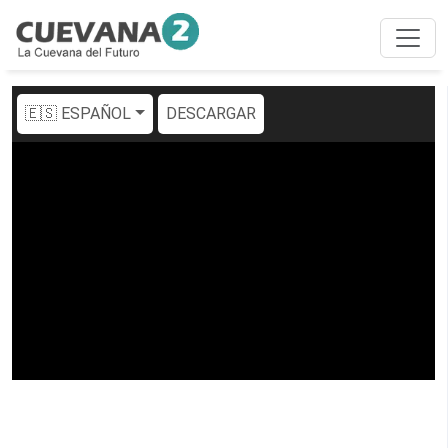
🇪🇸 ESPAÑOL
DESCARGAR