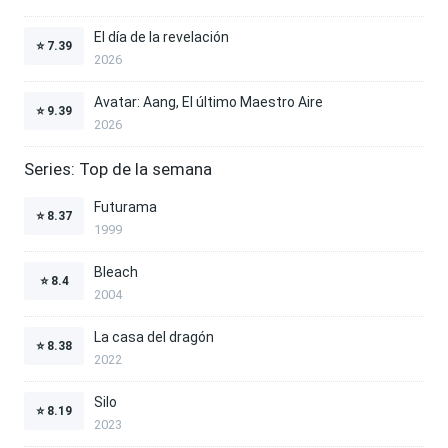
El día de la revelación
⭐
7.39
2026
Avatar: Aang, El último Maestro Aire
⭐
9.39
2026
Series: Top de la semana
Futurama
⭐
8.37
1999
Bleach
⭐
8.4
2004
La casa del dragón
⭐
8.38
2022
Silo
⭐
8.19
2023