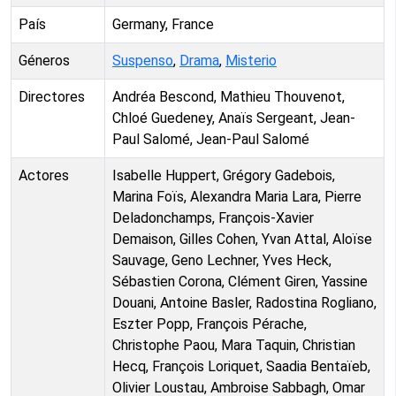
País
Germany, France
Géneros
Suspenso
,
Drama
,
Misterio
Directores
Andréa Bescond, Mathieu Thouvenot,
Chloé Guedeney, Anaïs Sergeant, Jean-
Paul Salomé, Jean-Paul Salomé
Actores
Isabelle Huppert, Grégory Gadebois,
Marina Foïs, Alexandra Maria Lara, Pierre
Deladonchamps, François-Xavier
Demaison, Gilles Cohen, Yvan Attal, Aloïse
Sauvage, Geno Lechner, Yves Heck,
Sébastien Corona, Clément Giren, Yassine
Douani, Antoine Basler, Radostina Rogliano,
Eszter Popp, François Pérache,
Christophe Paou, Mara Taquin, Christian
Hecq, François Loriquet, Saadia Bentaïeb,
Olivier Loustau, Ambroise Sabbagh, Omar