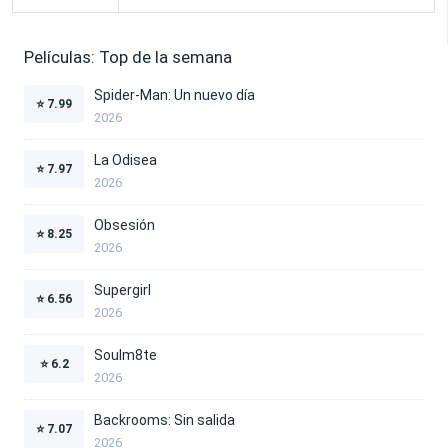
Películas: Top de la semana
Spider-Man: Un nuevo día
⭐
7.99
2026
La Odisea
⭐
7.97
2026
Obsesión
⭐
8.25
2026
Supergirl
⭐
6.56
2026
Soulm8te
⭐
6.2
2026
Backrooms: Sin salida
⭐
7.07
2026