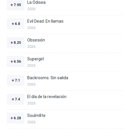
La Odisea
⭐
7.95
2026
Evil Dead: En llamas
⭐
6.8
2026
Obsesión
⭐
8.25
2026
Supergirl
⭐
6.56
2026
Backrooms: Sin salida
⭐
7.1
2026
El día de la revelación
⭐
7.4
2026
Soulm8te
⭐
6.28
2026