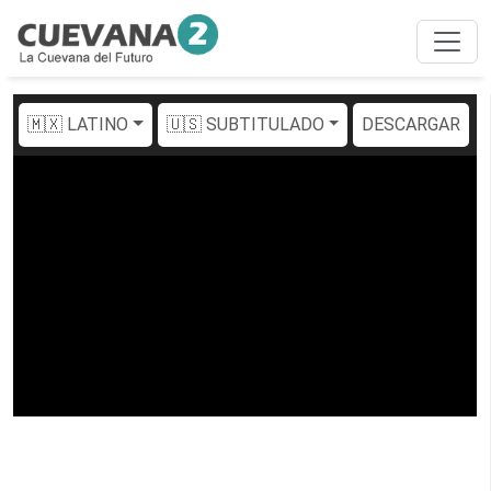
🇲🇽 LATINO
🇺🇸 SUBTITULADO
DESCARGAR