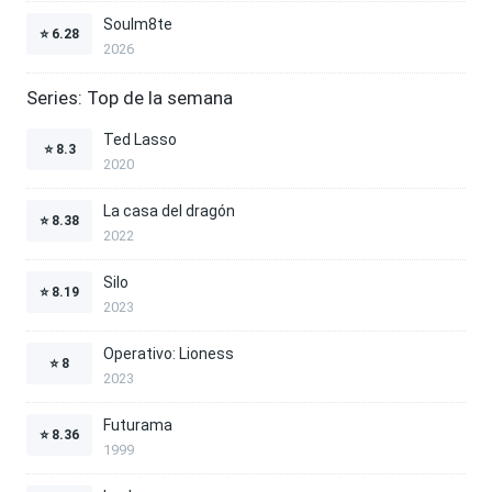
Soulm8te
⭐
6.28
2026
Series: Top de la semana
Ted Lasso
⭐
8.3
2020
La casa del dragón
⭐
8.38
2022
Silo
⭐
8.19
2023
Operativo: Lioness
⭐
8
2023
Futurama
⭐
8.36
1999