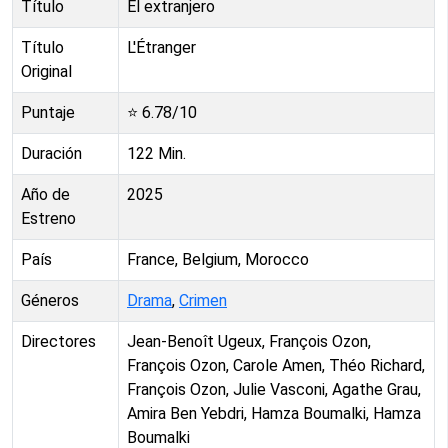
Título
El extranjero
Título
L'Étranger
Original
Puntaje
⭐
6.78
/10
Duración
122
Min.
Año de
2025
Estreno
País
France, Belgium, Morocco
Géneros
Drama
,
Crimen
Directores
Jean-Benoît Ugeux, François Ozon,
François Ozon, Carole Amen, Théo Richard,
François Ozon, Julie Vasconi, Agathe Grau,
Amira Ben Yebdri, Hamza Boumalki, Hamza
Boumalki