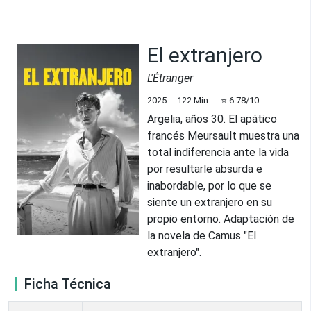
El extranjero
L'Étranger
2025
122
Min.
⭐
6.78
/10
Argelia, años 30. El apático
francés Meursault muestra una
total indiferencia ante la vida
por resultarle absurda e
inabordable, por lo que se
siente un extranjero en su
propio entorno. Adaptación de
la novela de Camus "El
extranjero".
Ficha Técnica