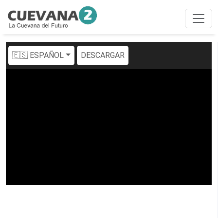
🇪🇸 ESPAÑOL
DESCARGAR