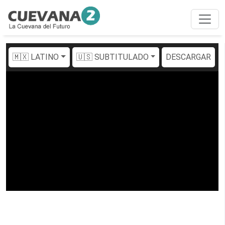
🇲🇽 LATINO
🇺🇸 SUBTITULADO
DESCARGAR