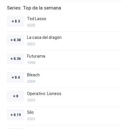
Series: Top de la semana
Ted Lasso
⭐
8.3
2020
La casa del dragón
⭐
8.38
2022
Futurama
⭐
8.36
1999
Bleach
⭐
8.4
2004
Operativo: Lioness
⭐
8
2023
Silo
⭐
8.19
2023