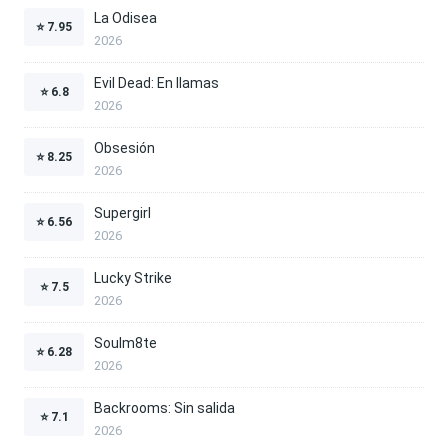
La Odisea
⭐
7.95
2026
Evil Dead: En llamas
⭐
6.8
2026
Obsesión
⭐
8.25
2026
Supergirl
⭐
6.56
2026
Lucky Strike
⭐
7.5
2026
Soulm8te
⭐
6.28
2026
Backrooms: Sin salida
⭐
7.1
2026