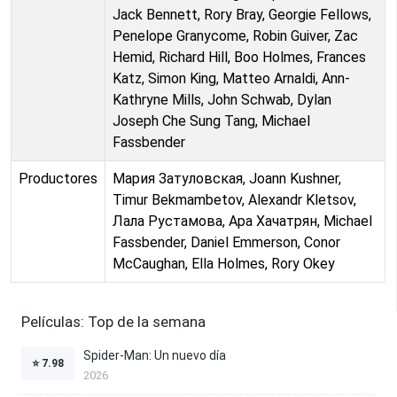
Jack Bennett, Rory Bray, Georgie Fellows,
Penelope Granycome, Robin Guiver, Zac
Hemid, Richard Hill, Boo Holmes, Frances
Katz, Simon King, Matteo Arnaldi, Ann-
Kathryne Mills, John Schwab, Dylan
Joseph Che Sung Tang, Michael
Fassbender
Productores
Мария Затуловская, Joann Kushner,
Timur Bekmambetov, Alexandr Kletsov,
Лала Рустамова, Ара Хачатрян, Michael
Fassbender, Daniel Emmerson, Conor
McCaughan, Ella Holmes, Rory Okey
Películas: Top de la semana
Spider-Man: Un nuevo día
⭐
7.98
2026