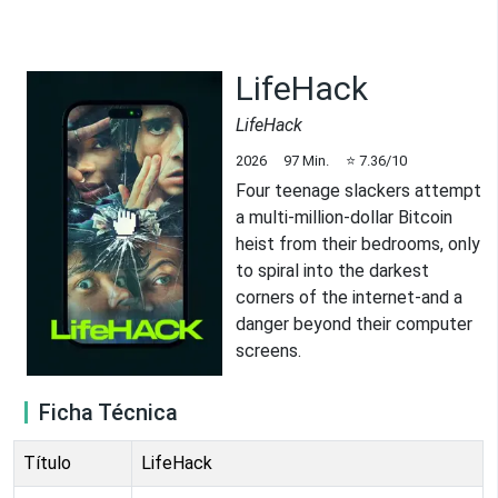
LifeHack
LifeHack
2026
97
Min.
⭐
7.36
/10
Four teenage slackers attempt
a multi-million-dollar Bitcoin
heist from their bedrooms, only
to spiral into the darkest
corners of the internet-and a
danger beyond their computer
screens.
Ficha Técnica
Título
LifeHack