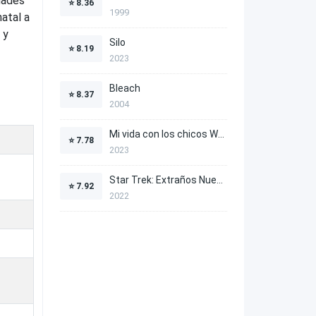
dades
⭐
8.36
1999
atal a
 y
Silo
⭐
8.19
2023
Bleach
⭐
8.37
2004
Mi vida con los chicos Walter
⭐
7.78
2023
Star Trek: Extraños Nuevos Mundos
⭐
7.92
2022