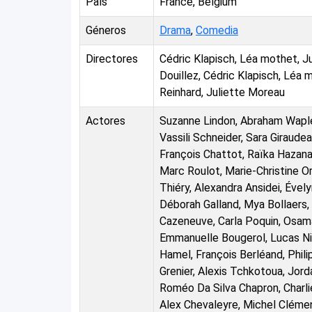
País
France, Belgium
Géneros
Drama
,
Comedia
Directores
Cédric Klapisch, Léa mothet, Ju
Douillez, Cédric Klapisch, Léa 
Reinhard, Juliette Moreau
Actores
Suzanne Lindon, Abraham Wapler
Vassili Schneider, Sara Giraude
François Chattot, Raïka Hazana
Marc Roulot, Marie-Christine Or
Thiéry, Alexandra Ansidei, Évely
Déborah Galland, Mya Bollaers
Cazeneuve, Carla Poquin, Osama
Emmanuelle Bougerol, Lucas Nico
Hamel, François Berléand, Phili
Grenier, Alexis Tchkotoua, Jord
Roméo Da Silva Chapron, Charlie
Alex Chevaleyre, Michel Clémen