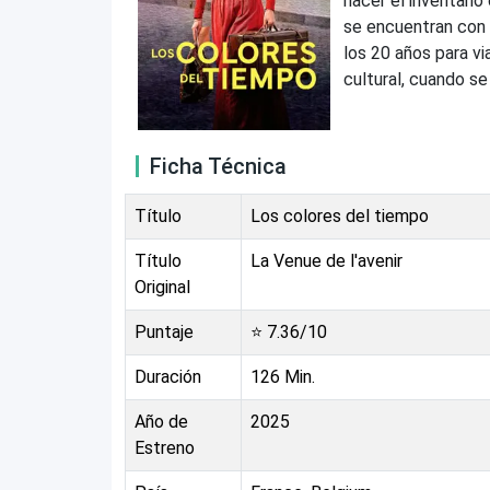
hacer el inventari
se encuentran con 
los 20 años para via
cultural, cuando se
Ficha Técnica
Título
Los colores del tiempo
Título
La Venue de l'avenir
Original
Puntaje
⭐
7.36
/10
Duración
126
Min.
Año de
2025
Estreno