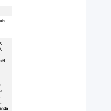
uis
r,
t,
-
aël
n
e
,
,
manda