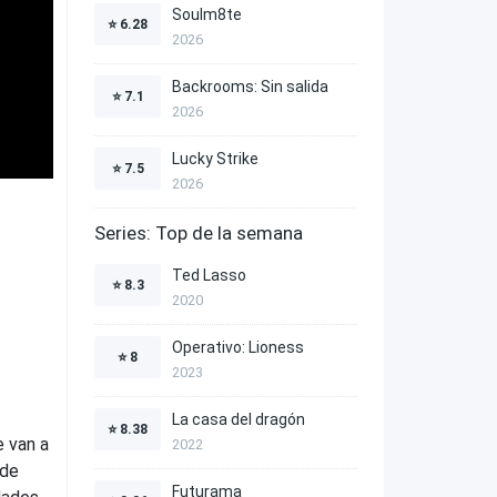
Soulm8te
⭐
6.28
2026
Backrooms: Sin salida
⭐
7.1
2026
Lucky Strike
⭐
7.5
2026
Series: Top de la semana
Ted Lasso
⭐
8.3
2020
Operativo: Lioness
⭐
8
2023
La casa del dragón
⭐
8.38
e van a
2022
 de
Futurama