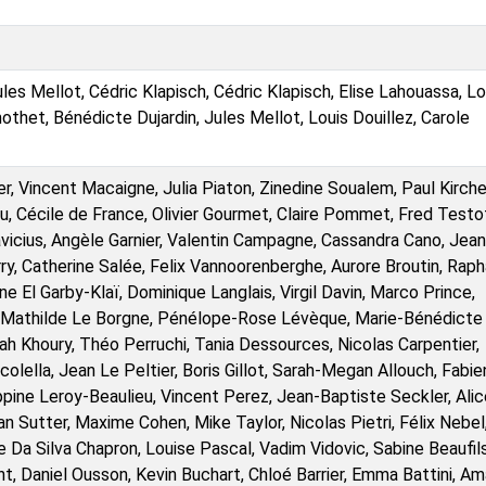
les Mellot, Cédric Klapisch, Cédric Klapisch, Elise Lahouassa, Lo
mothet, Bénédicte Dujardin, Jules Mellot, Louis Douillez, Carole
, Vincent Macaigne, Julia Piaton, Zinedine Soualem, Paul Kirche
au, Cécile de France, Olivier Gourmet, Claire Pommet, Fred Testo
vicius, Angèle Garnier, Valentin Campagne, Cassandra Cano, Jean
ry, Catherine Salée, Felix Vannoorenberghe, Aurore Broutin, Raph
ne El Garby-Klaï, Dominique Langlais, Virgil Davin, Marco Prince,
, Mathilde Le Borgne, Pénélope-Rose Lévèque, Marie-Bénédicte
h Khoury, Théo Perruchi, Tania Dessources, Nicolas Carpentier,
lella, Jean Le Peltier, Boris Gillot, Sarah-Megan Allouch, Fabie
ppine Leroy-Beaulieu, Vincent Perez, Jean-Baptiste Seckler, Alic
an Sutter, Maxime Cohen, Mike Taylor, Nicolas Pietri, Félix Nebel
 Da Silva Chapron, Louise Pascal, Vadim Vidovic, Sabine Beaufils
t, Daniel Ousson, Kevin Buchart, Chloé Barrier, Emma Battini, A