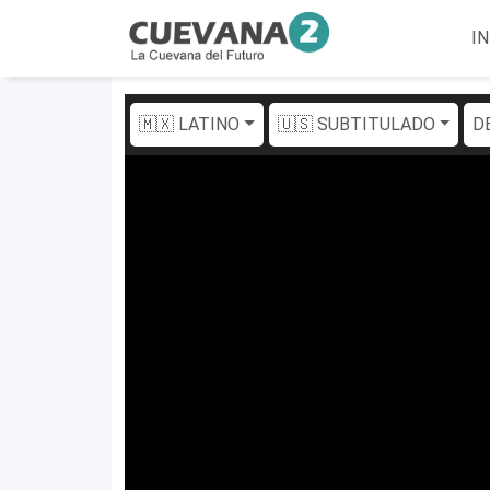
IN
🇲🇽 LATINO
🇺🇸 SUBTITULADO
D