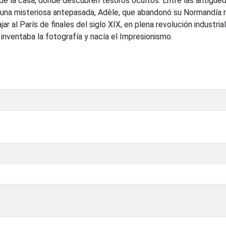
o de la casa, donde descubren tesoros ocultos. Entre las antigüe
una misteriosa antepasada, Adèle, que abandonó su Normandía n
jar al París de finales del siglo XIX, en plena revolución industrial
 inventaba la fotografía y nacía el Impresionismo.