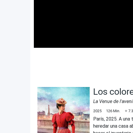
Los color
La Venue de l'aveni
2025
126
Min.
⭐
7.
París, 2025. A una 
heredar una casa a