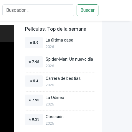
Buscar
Películas: Top de la semana
La última casa
⭐
5.9
2026
Spider-Man: Un nuevo día
⭐
7.98
2026
Carrera de bestias
⭐
5.4
2026
La Odisea
⭐
7.95
2026
Obsesión
⭐
8.25
2026