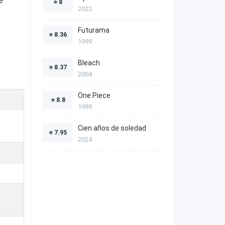
e
⭐
8
2023
Futurama
⭐
8.36
1999
Bleach
⭐
8.37
2004
One Piece
⭐
8.8
1999
Cien años de soledad
⭐
7.95
2024