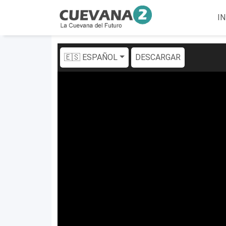
IN
🇪🇸 ESPAÑOL
DESCARGAR