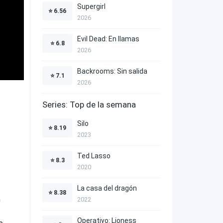
Supergirl
⭐
6.56
2026
Evil Dead: En llamas
⭐
6.8
2026
Backrooms: Sin salida
⭐
7.1
2026
Series: Top de la semana
Silo
⭐
8.19
2023
Ted Lasso
⭐
8.3
2020
La casa del dragón
⭐
8.38
h
2022
Operativo: Lioness