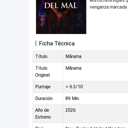
aristócrata inglés 
venganza marcada p
Ficha Técnica
Título
Mārama
Título
Mārama
Original
Puntaje
⭐
6.3
/10
Duración
89
Min.
Año de
2026
Estreno