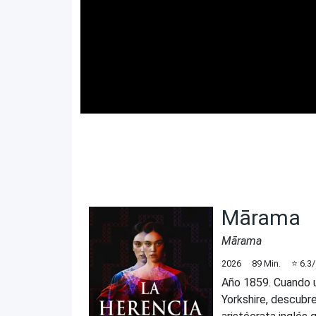
Mārama
Mārama
2026
89
Min.
⭐
6.3
Año 1859. Cuando 
Yorkshire, descubre