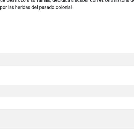
que destrozó a su familia, decidida a acabar con él. Una historia d
or las heridas del pasado colonial.