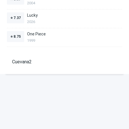
2004
Lucky
⭐
7.37
2026
One Piece
⭐
8.75
1999
Cuevana2