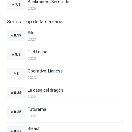
Backrooms: Sin salida
⭐
7.1
2026
Series: Top de la semana
Silo
⭐
8.19
2023
Ted Lasso
⭐
8.3
2020
Operativo: Lioness
⭐
8
2023
La casa del dragón
⭐
8.38
2022
Futurama
⭐
8.36
1999
Bleach
⭐
8.37