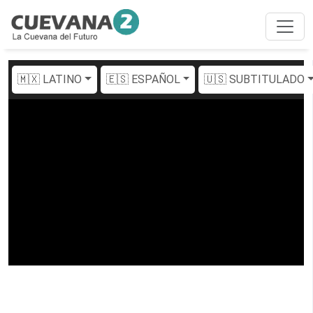
🇲🇽 LATINO
🇪🇸 ESPAÑOL
🇺🇸 SUBTITULADO