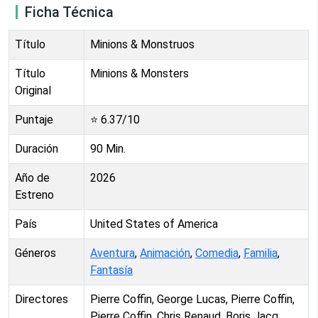
Ficha Técnica
Título
Minions & Monstruos
Título
Minions & Monsters
Original
Puntaje
⭐
6.37
/10
Duración
90
Min.
Año de
2026
Estreno
País
United States of America
Géneros
Aventura
,
Animación
,
Comedia
,
Familia
,
Fantasía
Directores
Pierre Coffin, George Lucas, Pierre Coffin,
Pierre Coffin, Chris Renaud, Boris Jacq,