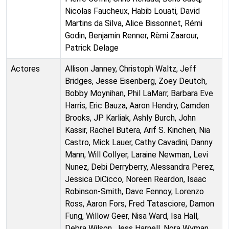
Nicolas Faucheux, Habib Louati, David
Martins da Silva, Alice Bissonnet, Rémi
Godin, Benjamin Renner, Rèmi Zaarour,
Patrick Delage
Actores
Allison Janney, Christoph Waltz, Jeff
Bridges, Jesse Eisenberg, Zoey Deutch,
Bobby Moynihan, Phil LaMarr, Barbara Eve
Harris, Eric Bauza, Aaron Hendry, Camden
Brooks, JP Karliak, Ashly Burch, John
Kassir, Rachel Butera, Arif S. Kinchen, Nia
Castro, Mick Lauer, Cathy Cavadini, Danny
Mann, Will Collyer, Laraine Newman, Levi
Nunez, Debi Derryberry, Alessandra Perez,
Jessica DiCicco, Noreen Reardon, Isaac
Robinson-Smith, Dave Fennoy, Lorenzo
Ross, Aaron Fors, Fred Tatasciore, Damon
Fung, Willow Geer, Nisa Ward, Isa Hall,
Debra Wilson, Jess Harnell, Nora Wyman,