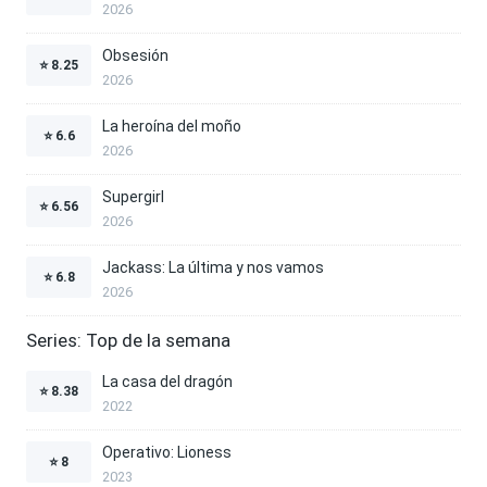
2026
Obsesión
⭐
8.25
2026
La heroína del moño
⭐
6.6
2026
Supergirl
⭐
6.56
2026
Jackass: La última y nos vamos
⭐
6.8
2026
Series: Top de la semana
La casa del dragón
⭐
8.38
2022
Operativo: Lioness
⭐
8
2023