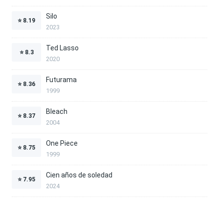
Silo
⭐
8.19
2023
Ted Lasso
⭐
8.3
2020
Futurama
⭐
8.36
1999
Bleach
⭐
8.37
2004
One Piece
⭐
8.75
1999
Cien años de soledad
⭐
7.95
2024