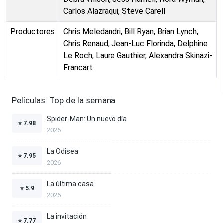
Carlos Alazraqui, Steve Carell
Productores
Chris Meledandri, Bill Ryan, Brian Lynch,
Chris Renaud, Jean-Luc Florinda, Delphine
Le Roch, Laure Gauthier, Alexandra Skinazi-
Francart
Películas: Top de la semana
Spider-Man: Un nuevo día
⭐
7.98
2026
La Odisea
⭐
7.95
2026
La última casa
⭐
5.9
2026
La invitación
⭐
7.77