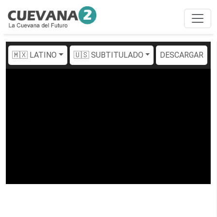
🇲🇽 LATINO
🇺🇸 SUBTITULADO
DESCARGAR