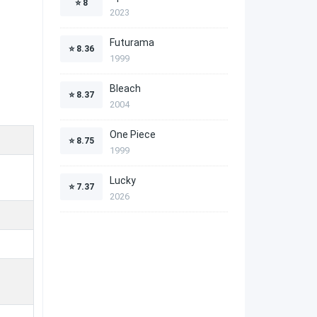
⭐
8
2023
Futurama
⭐
8.36
1999
Bleach
⭐
8.37
2004
One Piece
⭐
8.75
1999
Lucky
⭐
7.37
2026