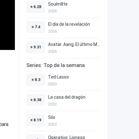
Soulm8te
⭐
6.28
2026
El día de la revelación
⭐
7.4
2026
Avatar: Aang, El último Maestro Aire
⭐
9.31
2026
Series: Top de la semana
Ted Lasso
⭐
8.3
2020
La casa del dragón
⭐
8.38
2022
Silo
⭐
8.19
para
2023
Operativo: Lioness