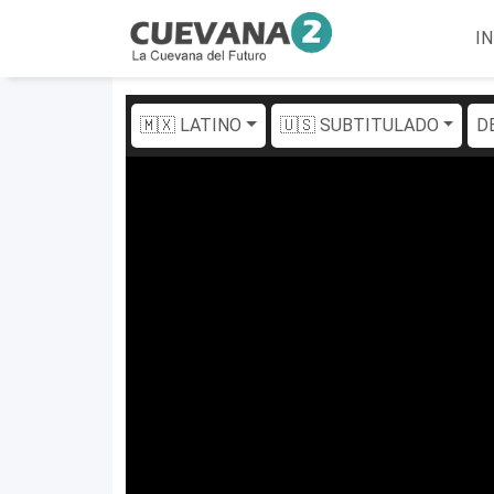
IN
🇲🇽 LATINO
🇺🇸 SUBTITULADO
D