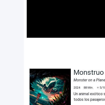
Monstruo
Monster on a Plan
2024
88
Min.
⭐
5
/1
Un animal exótico 
todos los pasajeros