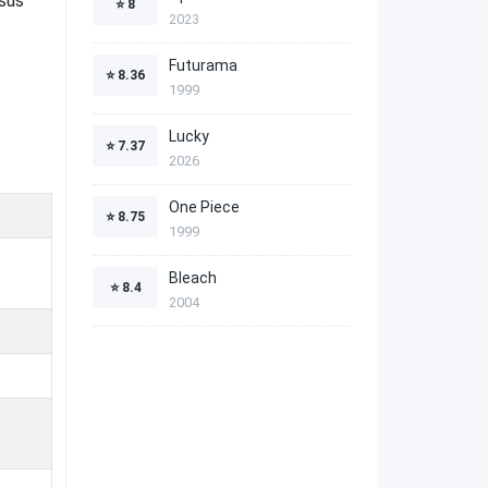
 sus
⭐
8
2023
Futurama
⭐
8.36
1999
Lucky
⭐
7.37
2026
One Piece
⭐
8.75
1999
Bleach
⭐
8.4
2004