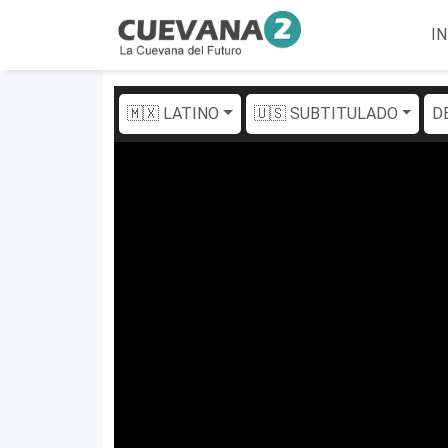
IN
🇲🇽 LATINO
🇺🇸 SUBTITULADO
D