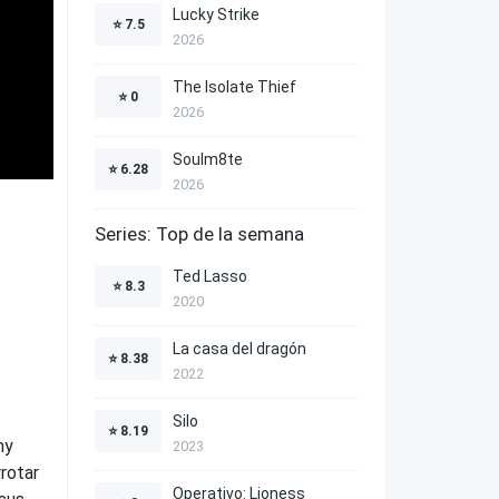
Lucky Strike
⭐
7.5
2026
The Isolate Thief
⭐
0
2026
Soulm8te
⭐
6.28
2026
Series: Top de la semana
Ted Lasso
⭐
8.3
2020
La casa del dragón
⭐
8.38
2022
Silo
⭐
8.19
ny
2023
rrotar
Operativo: Lioness