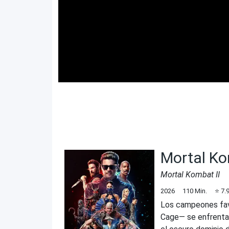
Mortal Ko
Mortal Kombat II
2026
110
Min.
⭐
7.
Los campeones fav
Cage— se enfrentan 