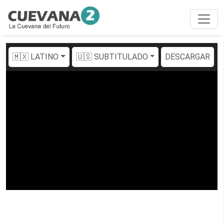
🇲🇽 LATINO
🇺🇸 SUBTITULADO
DESCARGAR