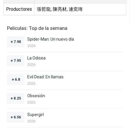
Productores
張哲龍, 陳亮材, 連奕琦
Películas: Top de la semana
Spider-Man: Un nuevo día
⭐
7.98
2026
La Odisea
⭐
7.95
2026
Evil Dead: En llamas
⭐
6.8
2026
Obsesión
⭐
8.25
2026
Supergirl
⭐
6.56
2026