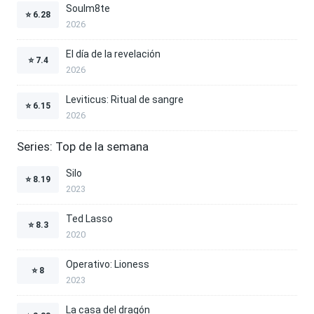
Soulm8te
⭐
6.28
2026
El día de la revelación
⭐
7.4
2026
Leviticus: Ritual de sangre
⭐
6.15
2026
Series: Top de la semana
Silo
⭐
8.19
2023
Ted Lasso
⭐
8.3
2020
Operativo: Lioness
⭐
8
2023
La casa del dragón