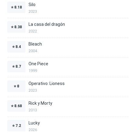
Silo
⭐
8.18
2023
La casa del dragón
⭐
8.38
2022
Bleach
⭐
8.4
2004
One Piece
⭐
8.7
1999
Operativo: Lioness
⭐
8
2023
Rick y Morty
⭐
8.68
2013
Lucky
⭐
7.2
2026