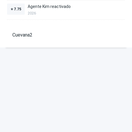
Agente Kim reactivado
⭐
7.75
2026
Cuevana2