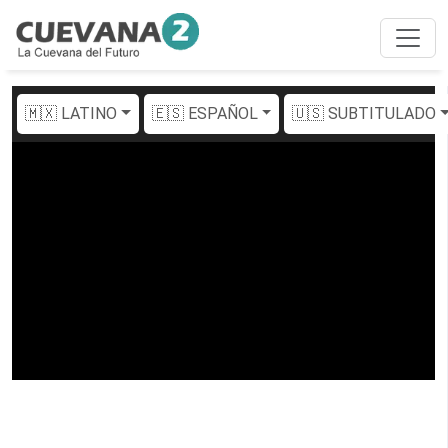
🇲🇽 LATINO
🇪🇸 ESPAÑOL
🇺🇸 SUBTITULADO