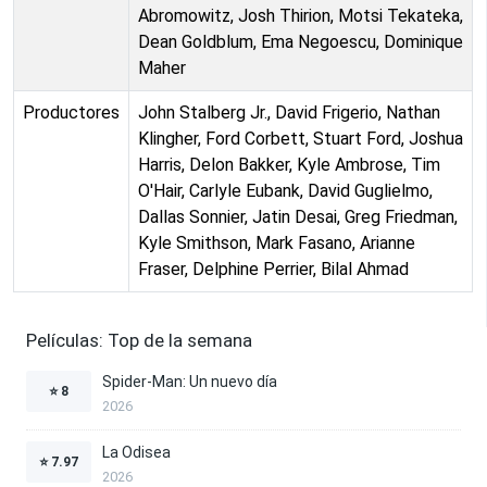
Abromowitz, Josh Thirion, Motsi Tekateka,
Dean Goldblum, Ema Negoescu, Dominique
Maher
Productores
John Stalberg Jr., David Frigerio, Nathan
Klingher, Ford Corbett, Stuart Ford, Joshua
Harris, Delon Bakker, Kyle Ambrose, Tim
O'Hair, Carlyle Eubank, David Guglielmo,
Dallas Sonnier, Jatin Desai, Greg Friedman,
Kyle Smithson, Mark Fasano, Arianne
Fraser, Delphine Perrier, Bilal Ahmad
Películas: Top de la semana
Spider-Man: Un nuevo día
⭐
8
2026
La Odisea
⭐
7.97
2026