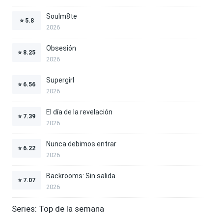
Soulm8te
⭐
5.8
2026
Obsesión
⭐
8.25
2026
Supergirl
⭐
6.56
2026
El día de la revelación
⭐
7.39
2026
Nunca debimos entrar
⭐
6.22
2026
Backrooms: Sin salida
⭐
7.07
2026
Series: Top de la semana