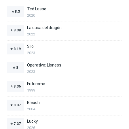
Ted Lasso
⭐
8.3
2020
La casa del dragón
⭐
8.38
2022
Silo
⭐
8.19
2023
Operativo: Lioness
⭐
8
2023
Futurama
⭐
8.36
1999
Bleach
⭐
8.37
2004
Lucky
⭐
7.37
2026