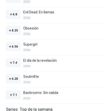
2026
Evil Dead: En llamas
⭐
6.8
2026
Obsesión
⭐
8.25
2026
Supergirl
⭐
6.56
2026
El día de la revelación
⭐
7.4
2026
Soulm8te
⭐
6.28
2026
Backrooms: Sin salida
⭐
7.1
2026
Series: Top de la semana