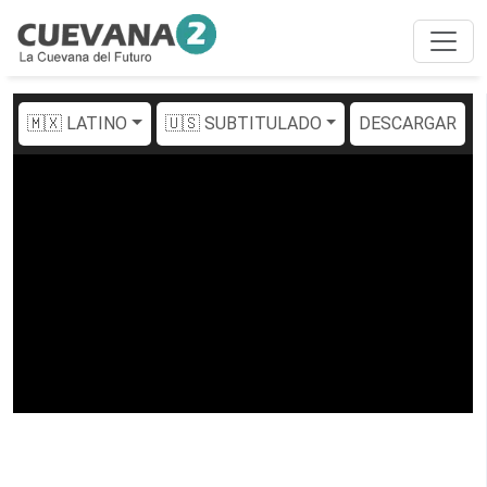
🇲🇽 LATINO
🇺🇸 SUBTITULADO
DESCARGAR