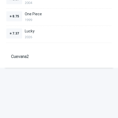
2004
One Piece
⭐
8.75
1999
Lucky
⭐
7.37
2026
Cuevana2