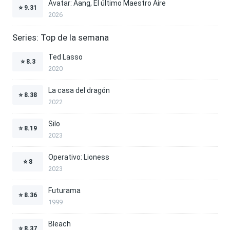
Avatar: Aang, El último Maestro Aire
⭐
9.31
2026
Series: Top de la semana
Ted Lasso
⭐
8.3
2020
La casa del dragón
⭐
8.38
2022
Silo
⭐
8.19
2023
Operativo: Lioness
⭐
8
2023
Futurama
⭐
8.36
1999
Bleach
⭐
8.37