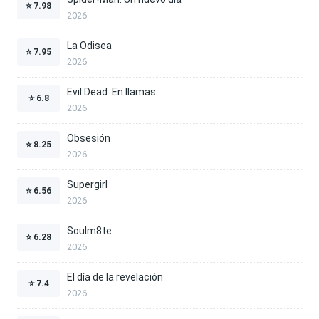
⭐
7.98
2026
La Odisea
⭐
7.95
2026
Evil Dead: En llamas
⭐
6.8
2026
Obsesión
⭐
8.25
2026
Supergirl
⭐
6.56
2026
Soulm8te
⭐
6.28
2026
El día de la revelación
⭐
7.4
2026