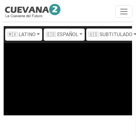
🇲🇽 LATINO
🇪🇸 ESPAÑOL
🇺🇸 SUBTITULADO