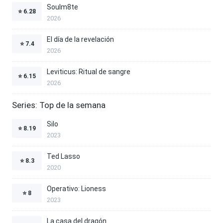
Soulm8te
⭐
6.28
2026
El día de la revelación
⭐
7.4
2026
Leviticus: Ritual de sangre
⭐
6.15
2026
Series: Top de la semana
Silo
⭐
8.19
2023
Ted Lasso
⭐
8.3
2020
Operativo: Lioness
⭐
8
2023
La casa del dragón