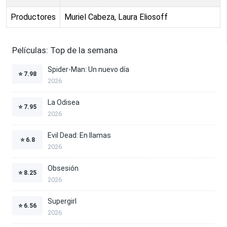
Productores
Muriel Cabeza, Laura Eliosoff
Películas: Top de la semana
Spider-Man: Un nuevo día
⭐
7.98
2026
La Odisea
⭐
7.95
2026
Evil Dead: En llamas
⭐
6.8
2026
Obsesión
⭐
8.25
2026
Supergirl
⭐
6.56
2026