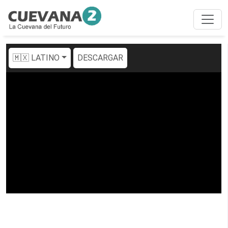
🇲🇽 LATINO
DESCARGAR