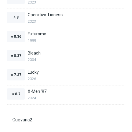
2023
Operativo: Lioness
⭐
8
2023
Futurama
⭐
8.36
1999
Bleach
⭐
8.37
2004
Lucky
⭐
7.37
2026
X-Men '97
⭐
8.7
2024
Cuevana2