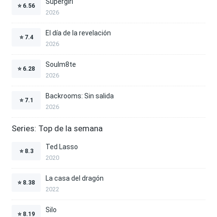
Supergirl
⭐
6.56
2026
El día de la revelación
⭐
7.4
2026
Soulm8te
⭐
6.28
2026
Backrooms: Sin salida
⭐
7.1
2026
Series: Top de la semana
Ted Lasso
⭐
8.3
2020
La casa del dragón
⭐
8.38
2022
Silo
⭐
8.19