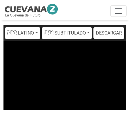
🇲🇽 LATINO
🇺🇸 SUBTITULADO
DESCARGAR