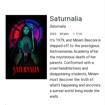
Saturnalia
Saturnalia
2025
85
Min.
⭐
7
/10
It’s 1979, and Miriam Basconi is
shipped off to the prestigious
Alstroemerias Academy after
the mysterious death of her
parents. Confronted with a
cruel headmistress and
disappearing students, Miriam
must discover the truth of
what’s happening and uncovers
a surreal world living inside the
walls.