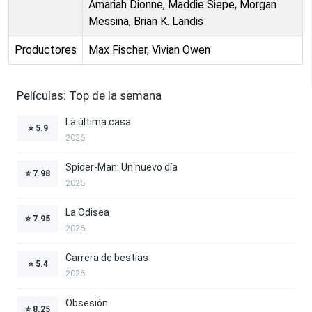
Amariah Dionne, Maddie Siepe, Morgan
Messina, Brian K. Landis
Productores
Max Fischer, Vivian Owen
Películas: Top de la semana
La última casa
⭐
5.9
2026
Spider-Man: Un nuevo día
⭐
7.98
2026
La Odisea
⭐
7.95
2026
Carrera de bestias
⭐
5.4
2026
Obsesión
⭐
8.25