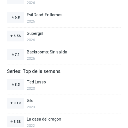
2026
Evil Dead: En llamas
⭐
6.8
2026
Supergirl
⭐
6.56
2026
Backrooms: Sin salida
⭐
7.1
2026
Series: Top de la semana
Ted Lasso
⭐
8.3
2020
Silo
⭐
8.19
2023
La casa del dragón
⭐
8.38
2022