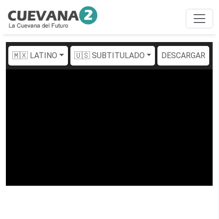
🇲🇽 LATINO
🇺🇸 SUBTITULADO
DESCARGAR