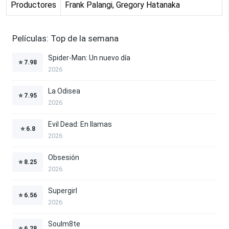
Productores
Frank Palangi, Gregory Hatanaka
Películas: Top de la semana
Spider-Man: Un nuevo día
⭐
7.98
2026
La Odisea
⭐
7.95
2026
Evil Dead: En llamas
⭐
6.8
2026
Obsesión
⭐
8.25
2026
Supergirl
⭐
6.56
2026
Soulm8te
⭐
6.28