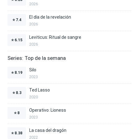
2026
El día de la revelación
⭐
7.4
2026
Leviticus: Ritual de sangre
⭐
6.15
2026
Series: Top de la semana
Silo
⭐
8.19
2023
Ted Lasso
⭐
8.3
2020
Operativo: Lioness
⭐
8
2023
La casa del dragón
⭐
8.38
2022