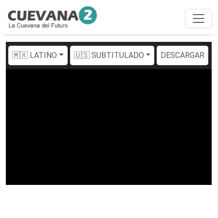
🇲🇽 LATINO
🇺🇸 SUBTITULADO
DESCARGAR