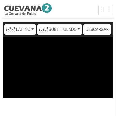
🇲🇽 LATINO
🇺🇸 SUBTITULADO
DESCARGAR