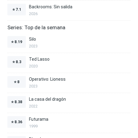
Backrooms: Sin salida
⭐
7.1
2026
Series: Top de la semana
Silo
⭐
8.19
2023
Ted Lasso
⭐
8.3
2020
Operativo: Lioness
⭐
8
2023
La casa del dragón
⭐
8.38
2022
Futurama
⭐
8.36
1999