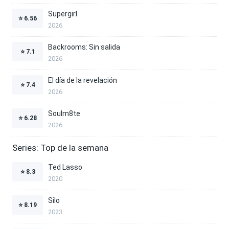
Supergirl
⭐
6.56
2026
Backrooms: Sin salida
⭐
7.1
2026
El día de la revelación
⭐
7.4
2026
Soulm8te
⭐
6.28
2026
Series: Top de la semana
Ted Lasso
⭐
8.3
2020
Silo
⭐
8.19
2023