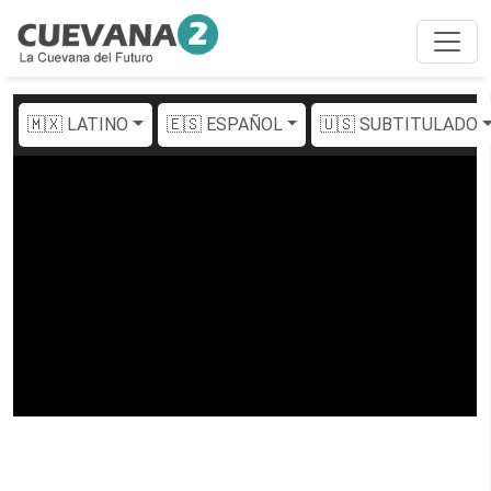
🇲🇽 LATINO
🇪🇸 ESPAÑOL
🇺🇸 SUBTITULADO