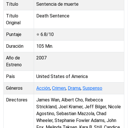
Título
Sentencia de muerte
Título
Death Sentence
Original
Puntaje
⭐
6.8
/10
Duración
105
Min.
Año de
2007
Estreno
País
United States of America
Géneros
Acción
,
Crimen
,
Drama
,
Suspenso
Directores
James Wan, Albert Cho, Rebecca
Strickland, Joel Kramer, Jeff Bilger, Nicole
Agostino, Sebastian Mazzola, Chad
Wheeler, Stephanie Fowler Adams, John
Fox, Melinda Taksen, Kara B. Still, Candice