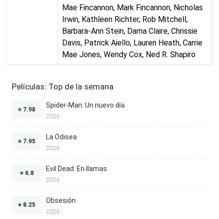
Mae Fincannon, Mark Fincannon, Nicholas
Irwin, Kathleen Richter, Rob Mitchell,
Barbara-Ann Stein, Dama Claire, Chrissie
Davis, Patrick Aiello, Lauren Heath, Carrie
Mae Jones, Wendy Cox, Ned R. Shapiro
Películas: Top de la semana
Spider-Man: Un nuevo día
⭐
7.98
2026
La Odisea
⭐
7.95
2026
Evil Dead: En llamas
⭐
6.8
2026
Obsesión
⭐
8.25
2026