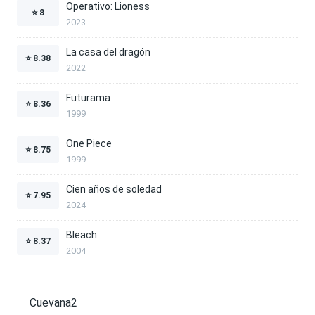
Operativo: Lioness
⭐
8
2023
La casa del dragón
⭐
8.38
2022
Futurama
⭐
8.36
1999
One Piece
⭐
8.75
1999
Cien años de soledad
⭐
7.95
2024
Bleach
⭐
8.37
2004
Cuevana2