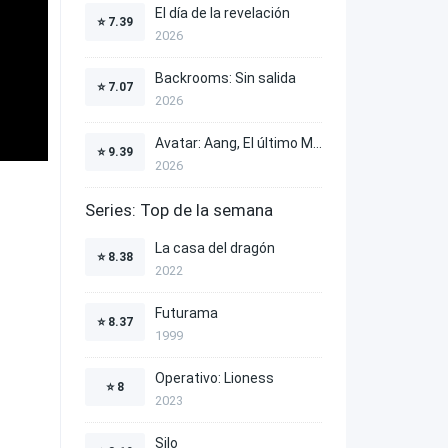
El día de la revelación
⭐
7.39
2026
Backrooms: Sin salida
⭐
7.07
2026
Avatar: Aang, El último Maestro Aire
⭐
9.39
2026
Series: Top de la semana
La casa del dragón
⭐
8.38
2022
Futurama
⭐
8.37
1999
Operativo: Lioness
⭐
8
2023
Silo