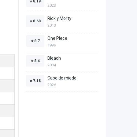
⭐
8.19
2023
Rick y Morty
⭐
8.68
2013
One Piece
⭐
8.7
1999
Bleach
⭐
8.4
2004
Cabo de miedo
⭐
7.18
2026