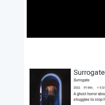
Surrogate
Surrogate
2022
91
Min.
⭐
5.5
A ghost horror abou
struggles to stop 