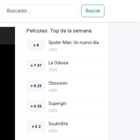
Buscar
Películas: Top de la semana
Spider-Man: Un nuevo día
⭐
8
2026
La Odisea
⭐
7.97
2026
Obsesión
⭐
8.25
2026
Supergirl
⭐
6.56
2026
Soulm8te
⭐
6.2
2026