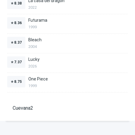
La casa del dragón
⭐
8.38
2022
Futurama
⭐
8.36
1999
Bleach
⭐
8.37
2004
Lucky
⭐
7.37
2026
One Piece
⭐
8.75
1999
Cuevana2