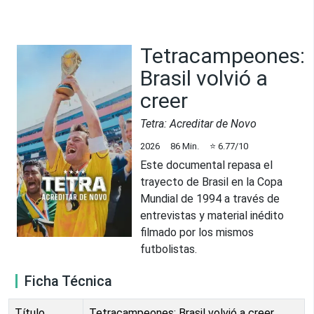
Tetracampeones:
Brasil volvió a
creer
Tetra: Acreditar de Novo
2026
86
Min.
⭐
6.77
/10
Este documental repasa el
trayecto de Brasil en la Copa
Mundial de 1994 a través de
entrevistas y material inédito
filmado por los mismos
futbolistas.
Ficha Técnica
Título
Tetracampeones: Brasil volvió a creer