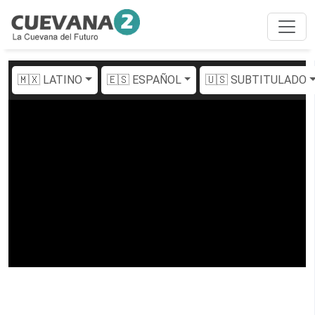
🇲🇽 LATINO
🇪🇸 ESPAÑOL
🇺🇸 SUBTITULADO