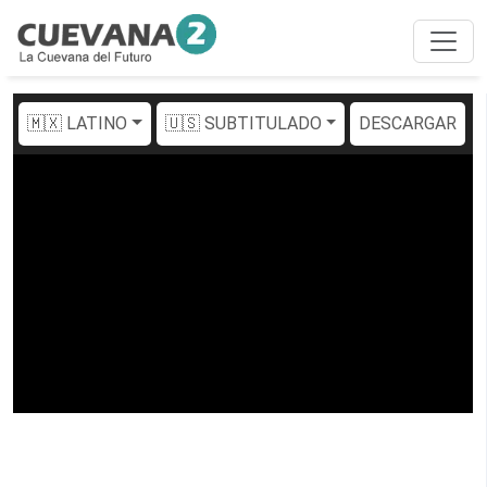
🇲🇽 LATINO
🇺🇸 SUBTITULADO
DESCARGAR