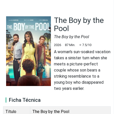
The Boy by the
Pool
The Boy by the Pool
2026
87
Min.
⭐
7.5
/10
A woman's sun-soaked vacation
takes a sinister turn when she
meets a picture-perfect
couple whose son bears a
striking resemblance to a
young boy who disappeared
two years earlier.
Ficha Técnica
Título
The Boy by the Pool