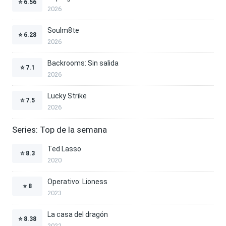
⭐
6.56
2026
Soulm8te
⭐
6.28
2026
Backrooms: Sin salida
⭐
7.1
2026
Lucky Strike
⭐
7.5
2026
Series: Top de la semana
Ted Lasso
⭐
8.3
2020
Operativo: Lioness
⭐
8
2023
La casa del dragón
⭐
8.38
2022