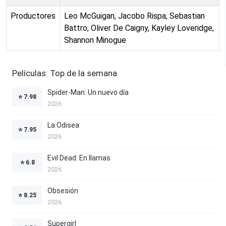
Productores
Leo McGuigan, Jacobo Rispa, Sebastian
Battro, Oliver De Caigny, Kayley Loveridge,
Shannon Minogue
Películas: Top de la semana
Spider-Man: Un nuevo día
⭐
7.98
2026
La Odisea
⭐
7.95
2026
Evil Dead: En llamas
⭐
6.8
2026
Obsesión
⭐
8.25
2026
Supergirl