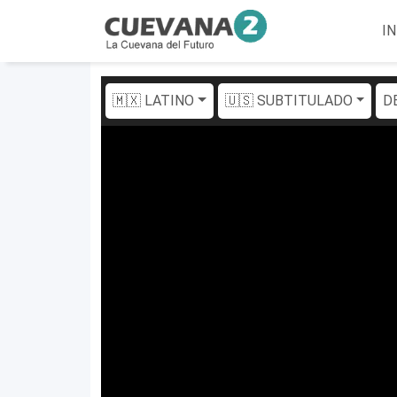
IN
🇲🇽 LATINO
🇺🇸 SUBTITULADO
D