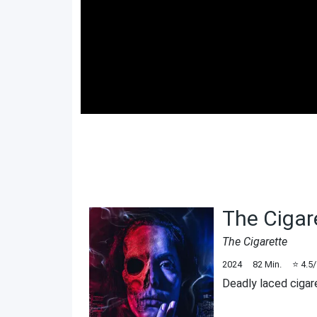
The Cigar
The Cigarette
2024
82
Min.
⭐
4.5
Deadly laced cigar