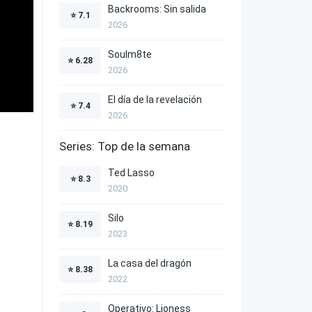
Backrooms: Sin salida
⭐
7.1
2026
Soulm8te
⭐
6.28
2026
El día de la revelación
⭐
7.4
2026
Series: Top de la semana
Ted Lasso
⭐
8.3
2020
Silo
⭐
8.19
2023
La casa del dragón
⭐
8.38
2022
Operativo: Lioness