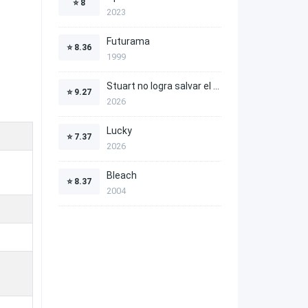
⭐
8
2023
Futurama
⭐
8.36
1999
Stuart no logra salvar el Universo
⭐
9.27
2026
Lucky
⭐
7.37
2026
Bleach
⭐
8.37
2004