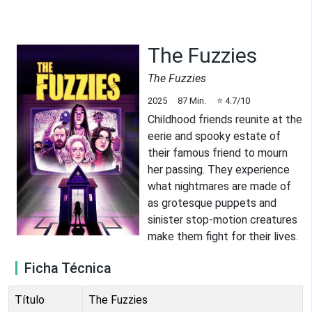
The Fuzzies
The Fuzzies
2025
87
Min.
⭐
4.7
/10
Childhood friends reunite at the
eerie and spooky estate of
their famous friend to mourn
her passing. They experience
what nightmares are made of
as grotesque puppets and
sinister stop-motion creatures
make them fight for their lives.
Ficha Técnica
Título
The Fuzzies