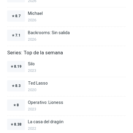
2026
Michael
⭐
8.7
2026
Backrooms: Sin salida
⭐
7.1
2026
Series: Top de la semana
Silo
⭐
8.19
2023
Ted Lasso
⭐
8.3
2020
Operativo: Lioness
⭐
8
2023
La casa del dragón
⭐
8.38
2022