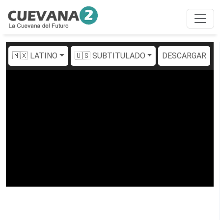
🇲🇽 LATINO
🇺🇸 SUBTITULADO
DESCARGAR