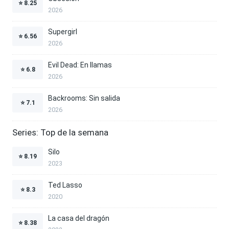
⭐
8.25
2026
Supergirl
⭐
6.56
2026
Evil Dead: En llamas
⭐
6.8
2026
Backrooms: Sin salida
⭐
7.1
2026
Series: Top de la semana
Silo
⭐
8.19
2023
Ted Lasso
⭐
8.3
2020
La casa del dragón
⭐
8.38