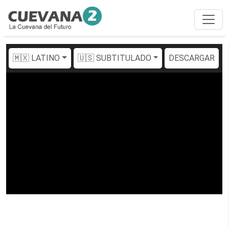
🇲🇽 LATINO
🇺🇸 SUBTITULADO
DESCARGAR