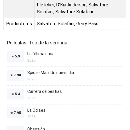
Fletcher, D'Kia Anderson, Salvatore
Sclafani, Salvatore Sclafani
Productores
Salvatore Sclafani, Gerry Pass
Películas: Top de la semana
La última casa
⭐
5.9
2026
Spider-Man: Un nuevo día
⭐
7.98
2026
Carrera de bestias
⭐
5.4
2026
La Odisea
⭐
7.95
2026
Obsesión