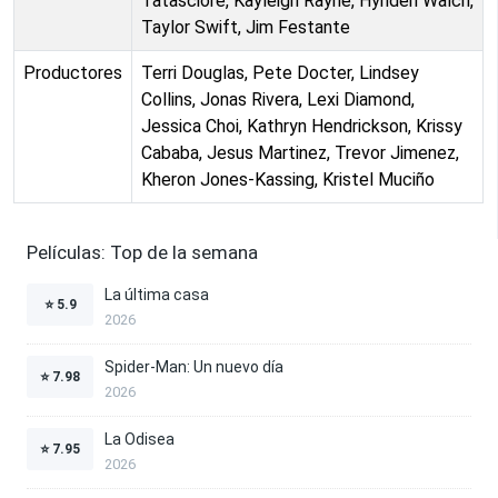
Tatasciore, Kayleigh Rayne, Hynden Walch,
Taylor Swift, Jim Festante
Productores
Terri Douglas, Pete Docter, Lindsey
Collins, Jonas Rivera, Lexi Diamond,
Jessica Choi, Kathryn Hendrickson, Krissy
Cababa, Jesus Martinez, Trevor Jimenez,
Kheron Jones-Kassing, Kristel Muciño
Películas: Top de la semana
La última casa
⭐
5.9
2026
Spider-Man: Un nuevo día
⭐
7.98
2026
La Odisea
⭐
7.95
2026