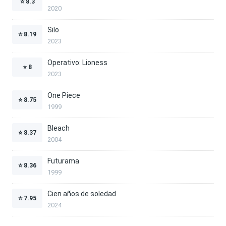
⭐
8.3
2020
Silo
⭐
8.19
2023
Operativo: Lioness
⭐
8
2023
One Piece
⭐
8.75
1999
Bleach
⭐
8.37
2004
Futurama
⭐
8.36
1999
Cien años de soledad
⭐
7.95
2024