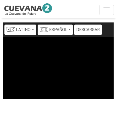
🇲🇽 LATINO
🇪🇸 ESPAÑOL
DESCARGAR