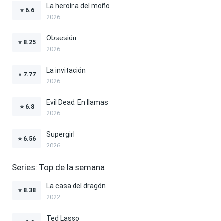
La heroína del moño
⭐
6.6
2026
Obsesión
⭐
8.25
2026
La invitación
⭐
7.77
2026
Evil Dead: En llamas
⭐
6.8
2026
Supergirl
⭐
6.56
2026
Series: Top de la semana
La casa del dragón
⭐
8.38
2022
Ted Lasso