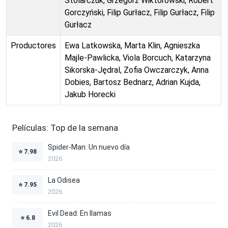
Stolarczuk, Grzegorz Wiktorowski, Robert
Gorczyński, Filip Gurłacz, Filip Gurłacz, Filip
Gurłacz
Productores
Ewa Latkowska, Marta Klin, Agnieszka
Majle-Pawlicka, Viola Borcuch, Katarzyna
Sikorska-Jędral, Zofia Owczarczyk, Anna
Dobies, Bartosz Bednarz, Adrian Kujda,
Jakub Horecki
Películas: Top de la semana
Spider-Man: Un nuevo día
⭐
7.98
2026
La Odisea
⭐
7.95
2026
Evil Dead: En llamas
⭐
6.8
2026