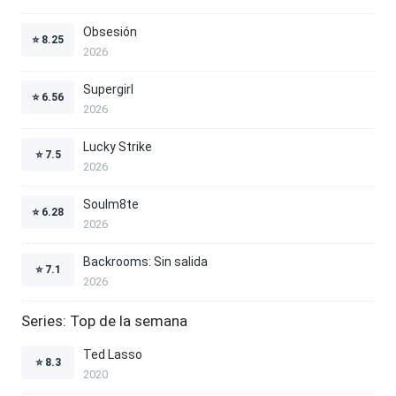
Obsesión
⭐
8.25
2026
Supergirl
⭐
6.56
2026
Lucky Strike
⭐
7.5
2026
Soulm8te
⭐
6.28
2026
Backrooms: Sin salida
⭐
7.1
2026
Series: Top de la semana
Ted Lasso
⭐
8.3
2020