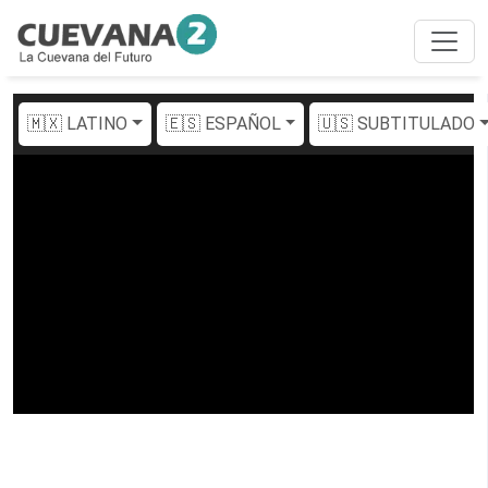
🇲🇽 LATINO
🇪🇸 ESPAÑOL
🇺🇸 SUBTITULADO