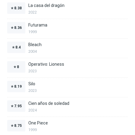
La casa del dragón
⭐
8.38
2022
Futurama
⭐
8.36
1999
Bleach
⭐
8.4
2004
Operativo: Lioness
⭐
8
2023
Silo
⭐
8.19
2023
Cien años de soledad
⭐
7.95
2024
One Piece
⭐
8.75
1999