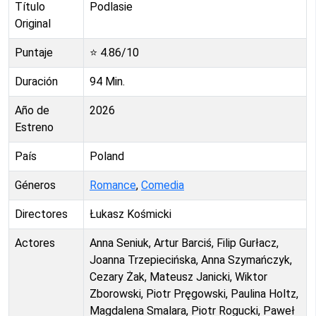
Título
Podlasie
Original
Puntaje
⭐
4.86
/10
Duración
94
Min.
Año de
2026
Estreno
País
Poland
Géneros
Romance
,
Comedia
Directores
Łukasz Kośmicki
Actores
Anna Seniuk, Artur Barciś, Filip Gurłacz,
Joanna Trzepiecińska, Anna Szymańczyk,
Cezary Żak, Mateusz Janicki, Wiktor
Zborowski, Piotr Pręgowski, Paulina Holtz,
Magdalena Smalara, Piotr Rogucki, Paweł