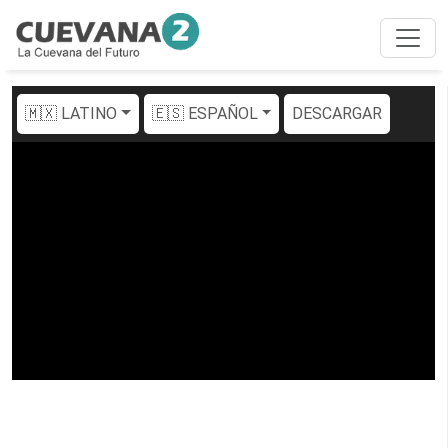
🇲🇽 LATINO
🇪🇸 ESPAÑOL
DESCARGAR