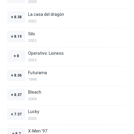
2020
La casa del dragón
⭐
8.38
2022
Silo
⭐
8.19
2023
Operativo: Lioness
⭐
8
2023
Futurama
⭐
8.36
1999
Bleach
⭐
8.37
2004
Lucky
⭐
7.37
2026
X-Men '97
⭐
8.7