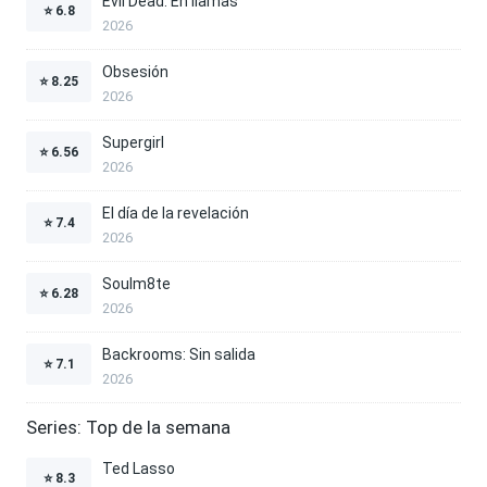
Evil Dead: En llamas
⭐
6.8
2026
Obsesión
⭐
8.25
2026
Supergirl
⭐
6.56
2026
El día de la revelación
⭐
7.4
2026
Soulm8te
⭐
6.28
2026
Backrooms: Sin salida
⭐
7.1
2026
Series: Top de la semana
Ted Lasso
⭐
8.3