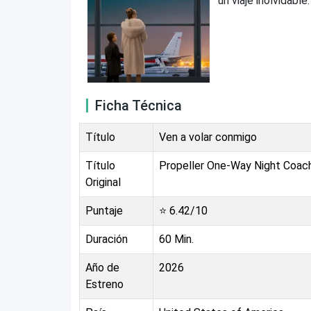
un viaje inolvidable.
Ficha Técnica
Título
Ven a volar conmigo
Título
Propeller One-Way Night Coac
Original
Puntaje
⭐
6.42
/10
Duración
60
Min.
Año de
2026
Estreno