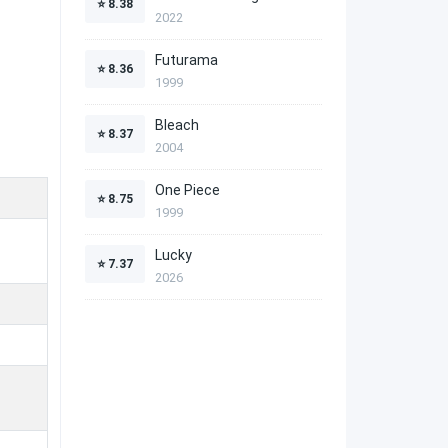
⭐
8.38
2022
Futurama
⭐
8.36
1999
Bleach
⭐
8.37
2004
One Piece
⭐
8.75
1999
Lucky
⭐
7.37
2026