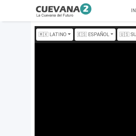
IN
🇲🇽 LATINO
🇪🇸 ESPAÑOL
🇺🇸 