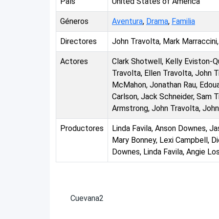
País
United States of America
Géneros
Aventura
,
Drama
,
Familia
Directores
John Travolta, Mark Marraccini
Actores
Clark Shotwell, Kelly Eviston-Q
Travolta, Ellen Travolta, John T
McMahon, Jonathan Rau, Edouar
Carlson, Jack Schneider, Sam Tr
Armstrong, John Travolta, John
Productores
Linda Favila, Anson Downes, Jas
Mary Bonney, Lexi Campbell, Di
Downes, Linda Favila, Angie Losi
Cuevana2