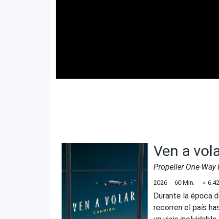
Ven a vol
Propeller One-Way
2026
60
Min.
⭐
6.4
Durante la época do
recorren el país ha