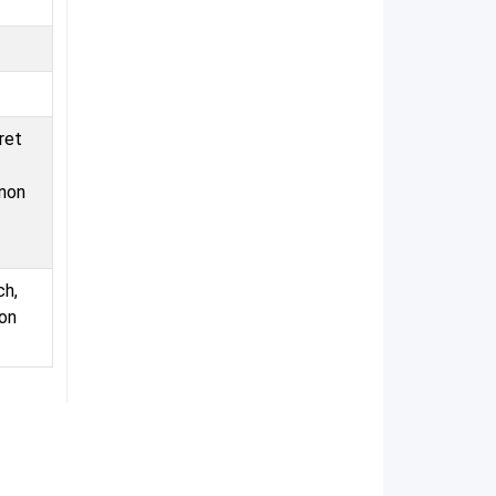
ret
nnon
ch,
son