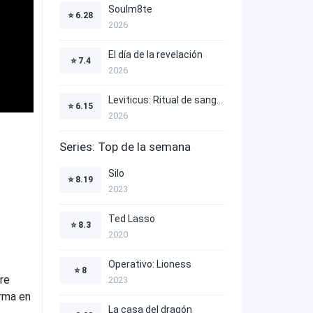
Soulm8te
⭐
6.28
2026
El día de la revelación
⭐
7.4
2026
Leviticus: Ritual de sangre
⭐
6.15
2026
Series: Top de la semana
Silo
⭐
8.19
2023
Ted Lasso
⭐
8.3
2020
Operativo: Lioness
⭐
8
re
2023
orma en
La casa del dragón