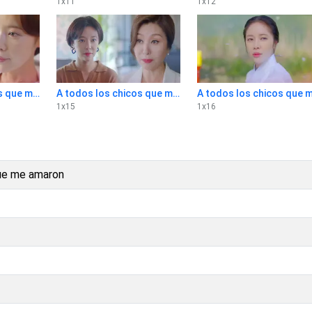
1
x
11
1
x
12
A todos los chicos que me amaron 1x14
A todos los chicos que me amaron 1x15
1
x
15
1
x
16
que me amaron