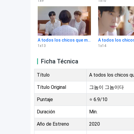
1
x
9
1
x
10
A todos los chicos que me amaron 1x13
1
x
13
1
x
14
Ficha Técnica
Título
A todos los chicos 
Título Original
그놈이 그놈이다
Puntaje
⭐
6.9
/10
Duración
Min.
Año de Estreno
2020