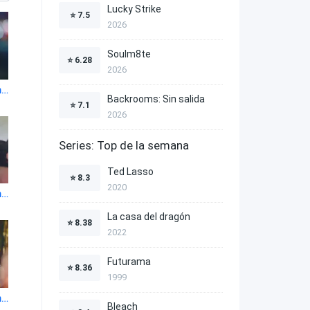
Lucky Strike
⭐
7.5
2026
Soulm8te
⭐
6.28
2026
A todos los chicos que me amaron 1x4
Backrooms: Sin salida
⭐
7.1
2026
Series: Top de la semana
Ted Lasso
⭐
8.3
2020
A todos los chicos que me amaron 1x8
La casa del dragón
⭐
8.38
2022
Futurama
⭐
8.36
1999
A todos los chicos que me amaron 1x12
Bleach