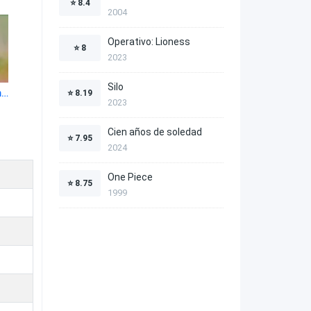
⭐
8.4
2004
Operativo: Lioness
⭐
8
2023
Silo
A todos los chicos que me amaron 1x16
⭐
8.19
2023
Cien años de soledad
⭐
7.95
2024
One Piece
⭐
8.75
1999