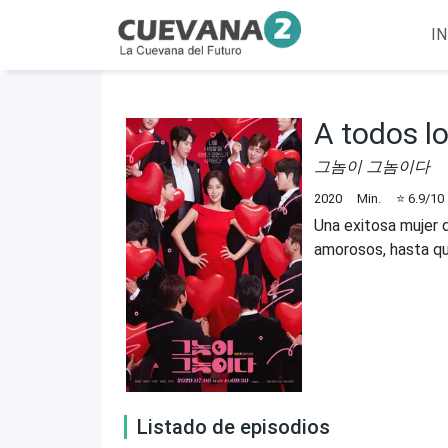
IN
A todos l
그놈이 그놈이다
2020
Min.
⭐
6.9
/10
Una exitosa mujer 
amorosos, hasta qu
Listado de episodios