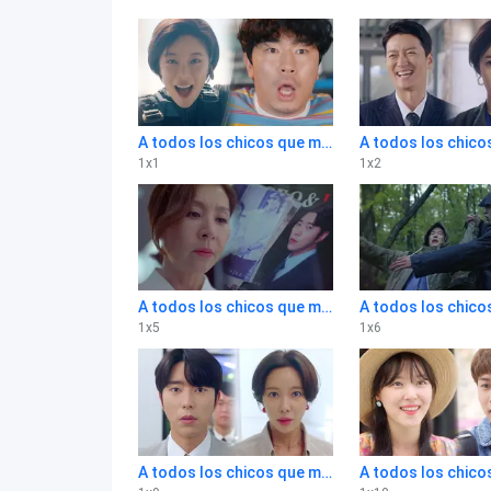
A todos los chicos que me amaron 1x1
1
x
1
1
x
2
A todos los chicos que me amaron 1x5
1
x
5
1
x
6
A todos los chicos que me amaron 1x9