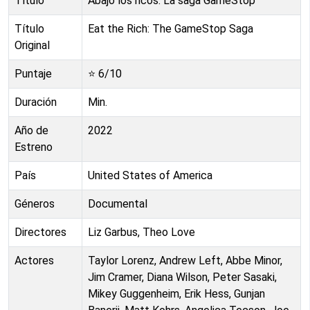
Título
Abajo los ricos: La saga GameStop
Título
Eat the Rich: The GameStop Saga
Original
Puntaje
⭐
6
/10
Duración
Min.
Año de
2022
Estreno
País
United States of America
Géneros
Documental
Directores
Liz Garbus, Theo Love
Actores
Taylor Lorenz, Andrew Left, Abbe Minor,
Jim Cramer, Diana Wilson, Peter Sasaki,
Mikey Guggenheim, Erik Hess, Gunjan