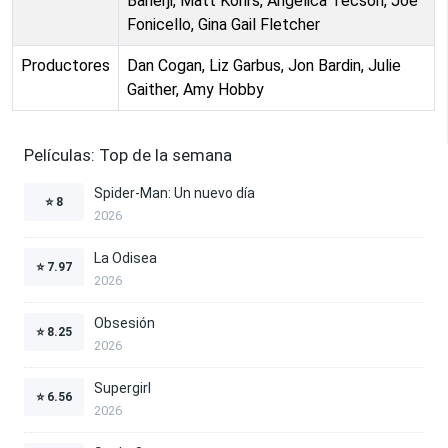
Banerji, Matt Kohrs, Angelica Tecson, Joe
Fonicello, Gina Gail Fletcher
Productores
Dan Cogan, Liz Garbus, Jon Bardin, Julie
Gaither, Amy Hobby
Películas: Top de la semana
Spider-Man: Un nuevo día
⭐
8
2026
La Odisea
⭐
7.97
2026
Obsesión
⭐
8.25
2026
Supergirl
⭐
6.56
2026