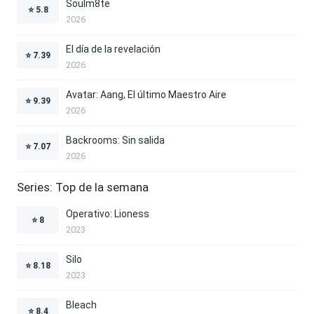
Soulm8te
⭐
5.8
2026
El día de la revelación
⭐
7.39
2026
Avatar: Aang, El último Maestro Aire
⭐
9.39
2026
Backrooms: Sin salida
⭐
7.07
2026
Series: Top de la semana
Operativo: Lioness
⭐
8
2023
Silo
⭐
8.18
2023
Bleach
⭐
8.4