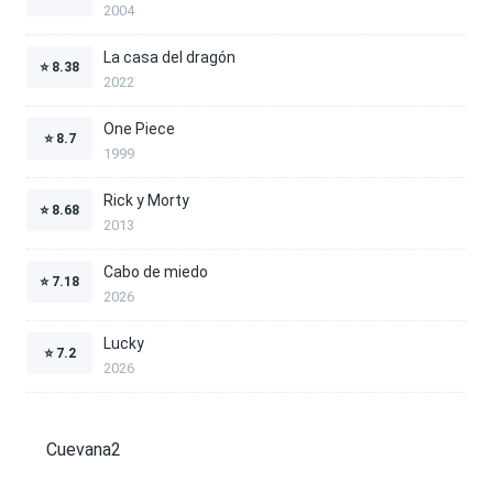
2004
La casa del dragón
⭐
8.38
2022
One Piece
⭐
8.7
1999
Rick y Morty
⭐
8.68
2013
Cabo de miedo
⭐
7.18
2026
Lucky
⭐
7.2
2026
Cuevana2