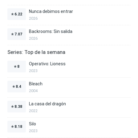
Nunca debimos entrar
⭐
6.22
2026
Backrooms: Sin salida
⭐
7.07
2026
Series: Top de la semana
Operativo: Lioness
⭐
8
2023
Bleach
⭐
8.4
2004
La casa del dragón
⭐
8.38
2022
Silo
⭐
8.18
2023