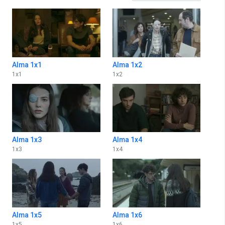
Alma 1x1
Alma 1x2
1
x
1
1
x
2
Alma 1x3
Alma 1x4
1
x
3
1
x
4
Alma 1x5
Alma 1x6
1
x
5
1
x
6