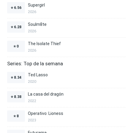
Supergirl
⭐
6.56
2026
Soulm8te
⭐
6.28
2026
The Isolate Thief
⭐
0
2026
Series: Top de la semana
Ted Lasso
⭐
8.34
2020
La casa del dragón
⭐
8.38
2022
Operativo: Lioness
⭐
8
2023
Futurama