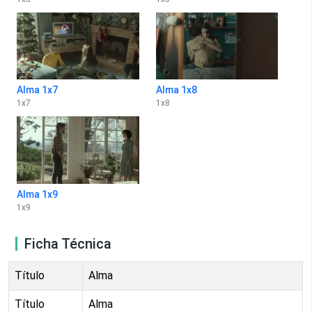
Alma 1x7
Alma 1x8
1
x
7
1
x
8
Alma 1x9
1
x
9
Ficha Técnica
Título
Alma
Título
Alma