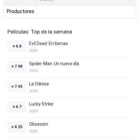
Productores
Películas: Top de la semana
Evil Dead: En llamas
⭐
6.8
2026
Spider-Man: Un nuevo día
⭐
7.98
2026
La Odisea
⭐
7.95
2026
Lucky Strike
⭐
6.7
2026
Obsesión
⭐
8.25
2026