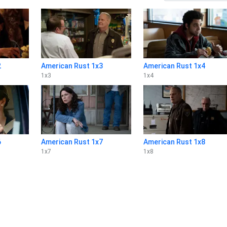
2
American Rust 1x3
American Rust 1x4
1
x
3
1
x
4
6
American Rust 1x7
American Rust 1x8
1
x
7
1
x
8