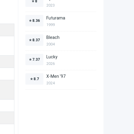
⭐
8
2023
Futurama
⭐
8.36
1999
Bleach
⭐
8.37
2004
Lucky
⭐
7.37
2026
X-Men '97
⭐
8.7
2024