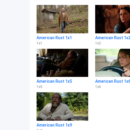
American Rust 1x1
American Rust 1x
1
x
1
1
x
2
American Rust 1x5
American Rust 1x
1
x
5
1
x
6
American Rust 1x9