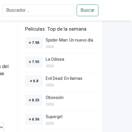
Buscar
Películas: Top de la semana
Spider-Man: Un nuevo día
⭐
7.98
2026
La Odisea
⭐
7.95
s del
2026
ia
Evil Dead: En llamas
⭐
6.8
2026
Obsesión
⭐
8.25
2026
Supergirl
⭐
6.56
2026