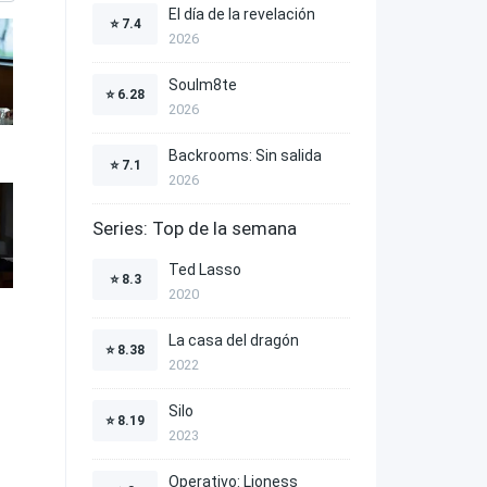
El día de la revelación
⭐
7.4
2026
Soulm8te
⭐
6.28
2026
Backrooms: Sin salida
⭐
7.1
2026
Series: Top de la semana
Ted Lasso
⭐
8.3
2020
La casa del dragón
⭐
8.38
2022
Silo
⭐
8.19
2023
Operativo: Lioness