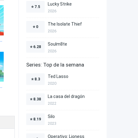
Lucky Strike
⭐
7.5
2026
The Isolate Thief
⭐
0
2026
Misteriosa: Una Aventura De Polluelos 1x4
Soulm8te
⭐
6.28
2026
Series: Top de la semana
Ted Lasso
⭐
8.3
2020
Misteriosa: Una Aventura De Polluelos 1x8
La casa del dragón
⭐
8.38
2022
Silo
⭐
8.19
2023
Operativo: Lioness