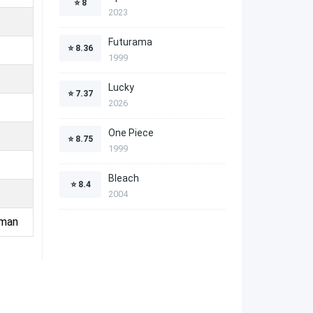
⭐
8
2023
Futurama
⭐
8.36
1999
Lucky
⭐
7.37
2026
One Piece
⭐
8.75
1999
Bleach
⭐
8.4
2004
rman