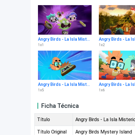
Angry Birds - La Isla Misteriosa: Una Aventura De Polluelos 1x1
1
x
1
1
x
2
Angry Birds - La Isla Misteriosa: Una Aventura De Polluelos 1x5
1
x
5
1
x
6
Ficha Técnica
Título
Angry Birds - La Isla Mister
Título Original
Angry Birds Mystery Island