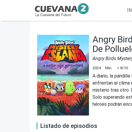
IN
Angry Bird
De Pollue
Angry Birds Myster
2024
Min.
⭐
8
/10
A diario, la pandill
enfrentan al clima 
misterio tras otro.
Solo superando est
héroes podrán enco
Listado de episodios