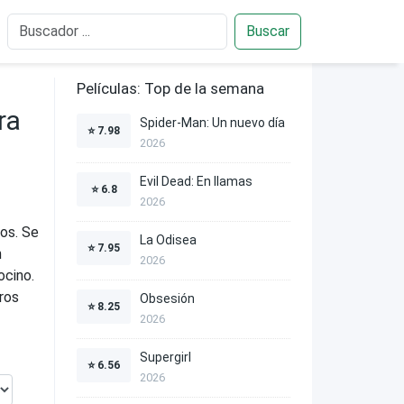
Buscar
Películas: Top de la semana
ra
Spider-Man: Un nuevo día
⭐
7.98
2026
Evil Dead: En llamas
⭐
6.8
2026
dos. Se
La Odisea
⭐
7.95
n
2026
ocino.
ros
Obsesión
⭐
8.25
2026
Supergirl
⭐
6.56
2026