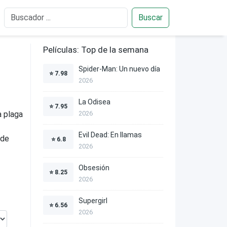
Buscar
Películas: Top de la semana
Spider-Man: Un nuevo día
⭐
7.98
2026
La Odisea
⭐
7.95
a plaga
2026
Evil Dead: En llamas
 de
⭐
6.8
2026
Obsesión
⭐
8.25
2026
Supergirl
⭐
6.56
2026