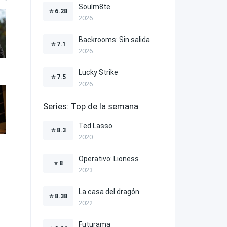
Soulm8te
⭐
6.28
2026
Backrooms: Sin salida
⭐
7.1
2026
Lucky Strike
⭐
7.5
2026
Series: Top de la semana
Ted Lasso
⭐
8.3
2020
Operativo: Lioness
⭐
8
2023
La casa del dragón
⭐
8.38
2022
Futurama