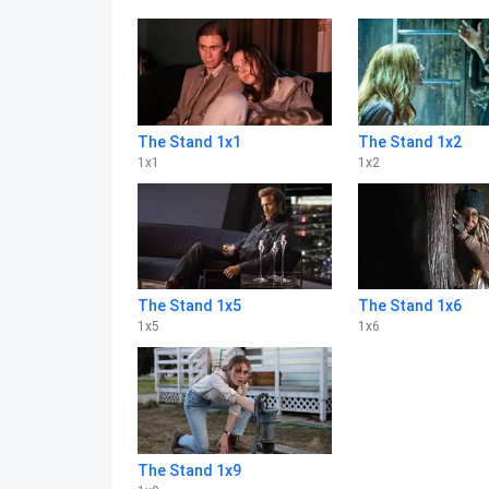
The Stand 1x1
The Stand 1x2
1
x
1
1
x
2
The Stand 1x5
The Stand 1x6
1
x
5
1
x
6
The Stand 1x9