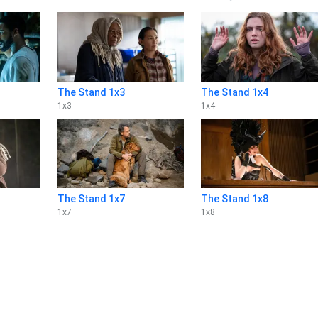
The Stand 1x3
The Stand 1x4
1
x
3
1
x
4
The Stand 1x7
The Stand 1x8
1
x
7
1
x
8