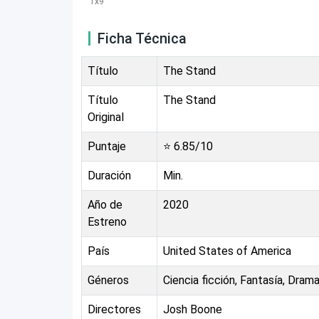
1
x
9
Ficha Técnica
Título
The Stand
Título
The Stand
Original
Puntaje
⭐
6.85
/10
Duración
Min.
Año de
2020
Estreno
País
United States of America
Géneros
Ciencia ficción, Fantasía, Dram
Directores
Josh Boone