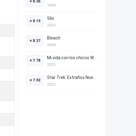
⭐
8.36
1999
Silo
⭐
8.19
2023
Bleach
⭐
8.37
2004
Mi vida con los chicos Walter
⭐
7.78
2023
Star Trek: Extraños Nuevos Mundos
⭐
7.92
2022