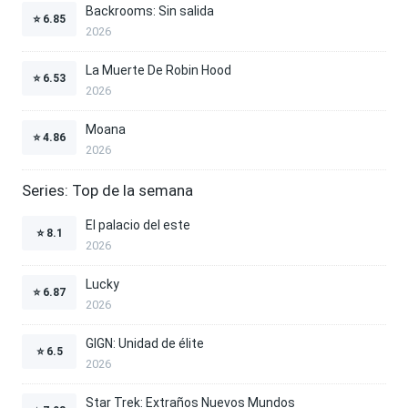
Backrooms: Sin salida
⭐
6.85
2026
La Muerte De Robin Hood
⭐
6.53
2026
Moana
⭐
4.86
2026
Series: Top de la semana
El palacio del este
⭐
8.1
2026
Lucky
⭐
6.87
2026
GIGN: Unidad de élite
⭐
6.5
2026
Star Trek: Extraños Nuevos Mundos