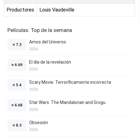
Productores
Louis Vaudeville
Películas: Top de la semana
Amos del Universo
⭐
7.3
2026
El día de la revelación
⭐
6.69
2026
Scary Movie: Terroríficamente incorrecta
⭐
5.4
2026
Star Wars: The Mandalorian and Grogu
⭐
6.68
2026
Obsesión
⭐
8.3
2026