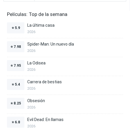
Películas: Top de la semana
La última casa
⭐
5.9
2026
Spider-Man: Un nuevo día
⭐
7.98
2026
La Odisea
⭐
7.95
2026
Carrera de bestias
⭐
5.4
2026
Obsesión
⭐
8.25
2026
Evil Dead: En llamas
⭐
6.8
2026