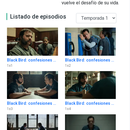
vuelve el desafío de su vida.
Listado de episodios
Black Bird: confesiones de un asesino 1x1
Black Bird: confesiones de un asesino 1x2
1
x
1
1
x
2
Black Bird: confesiones de un asesino 1x3
Black Bird: confesiones de un asesino 1x4
1
x
3
1
x
4