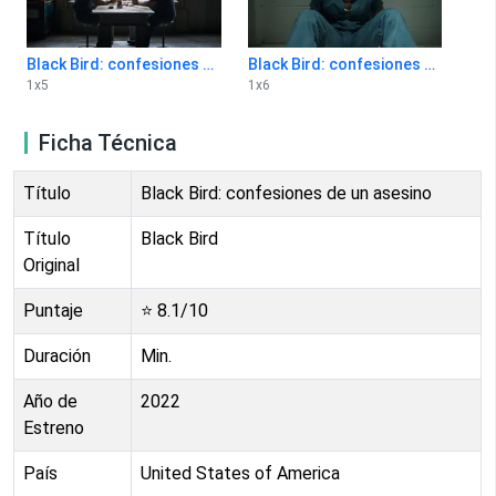
Black Bird: confesiones de un asesino 1x5
Black Bird: confesiones de un asesino 1x6
1
x
5
1
x
6
Ficha Técnica
Título
Black Bird: confesiones de un asesino
Título
Black Bird
Original
Puntaje
⭐
8.1
/10
Duración
Min.
Año de
2022
Estreno
País
United States of America