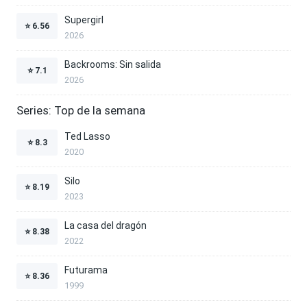
Supergirl
⭐
6.56
2026
Backrooms: Sin salida
⭐
7.1
2026
Series: Top de la semana
Ted Lasso
⭐
8.3
2020
Silo
⭐
8.19
2023
La casa del dragón
⭐
8.38
2022
Futurama
⭐
8.36
1999