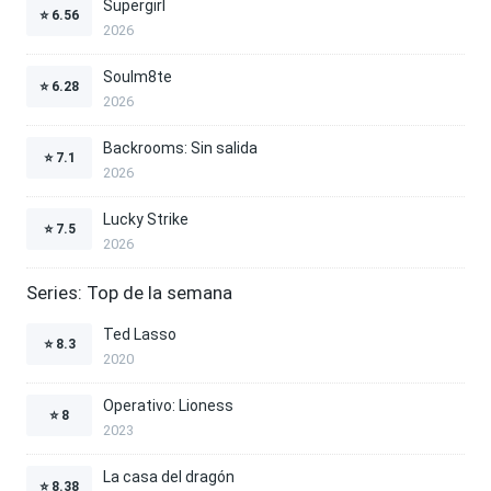
Supergirl
⭐
6.56
2026
Soulm8te
⭐
6.28
2026
Backrooms: Sin salida
⭐
7.1
2026
Lucky Strike
⭐
7.5
2026
Series: Top de la semana
Ted Lasso
⭐
8.3
2020
Operativo: Lioness
⭐
8
2023
La casa del dragón
⭐
8.38