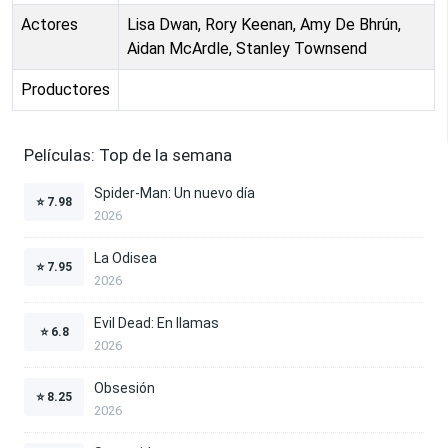
Actores
Lisa Dwan, Rory Keenan, Amy De Bhrún,
Aidan McArdle, Stanley Townsend
Productores
Películas: Top de la semana
Spider-Man: Un nuevo día
⭐
7.98
2026
La Odisea
⭐
7.95
2026
Evil Dead: En llamas
⭐
6.8
2026
Obsesión
⭐
8.25
2026