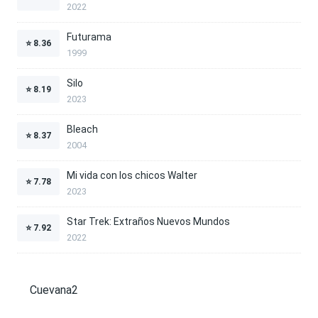
2022
Futurama
⭐
8.36
1999
Silo
⭐
8.19
2023
Bleach
⭐
8.37
2004
Mi vida con los chicos Walter
⭐
7.78
2023
Star Trek: Extraños Nuevos Mundos
⭐
7.92
2022
Cuevana2