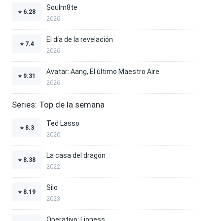
Soulm8te
⭐
6.28
2026
El día de la revelación
⭐
7.4
2026
Avatar: Aang, El último Maestro Aire
⭐
9.31
2026
Series: Top de la semana
Ted Lasso
⭐
8.3
2020
La casa del dragón
⭐
8.38
2022
Silo
⭐
8.19
2023
Operativo: Lioness