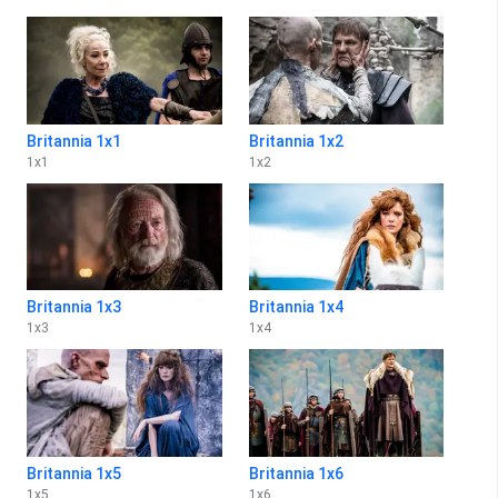
Britannia 1x1
Britannia 1x2
1
x
1
1
x
2
Britannia 1x3
Britannia 1x4
1
x
3
1
x
4
Britannia 1x5
Britannia 1x6
1
x
5
1
x
6