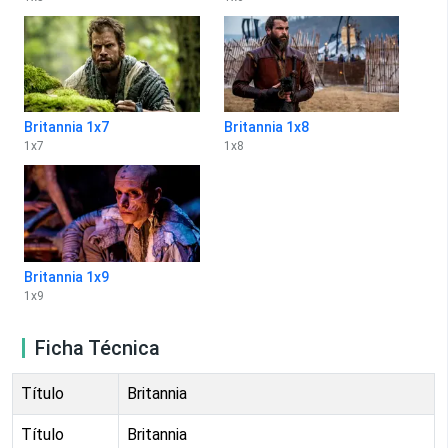
Britannia 1x7
Britannia 1x8
1
x
7
1
x
8
Britannia 1x9
1
x
9
Ficha Técnica
Título
Britannia
Título
Britannia