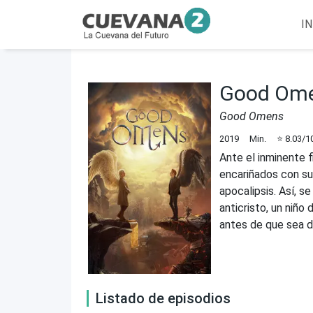
IN
Good Om
Good Omens
2019
Min.
⭐
8.03
/1
Ante el inminente f
encariñados con sus
apocalipsis. Así, s
anticristo, un niño
antes de que sea 
Listado de episodios