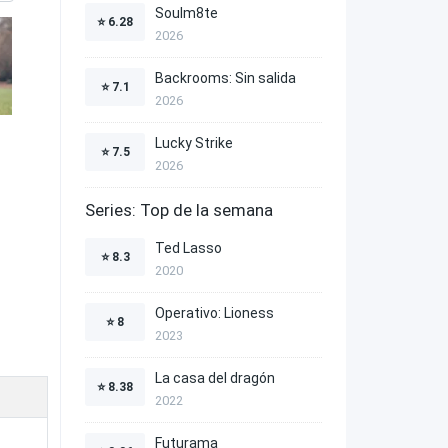
Soulm8te
⭐
6.28
2026
Backrooms: Sin salida
⭐
7.1
2026
Lucky Strike
⭐
7.5
2026
Series: Top de la semana
Ted Lasso
⭐
8.3
2020
Operativo: Lioness
⭐
8
2023
La casa del dragón
⭐
8.38
2022
Futurama