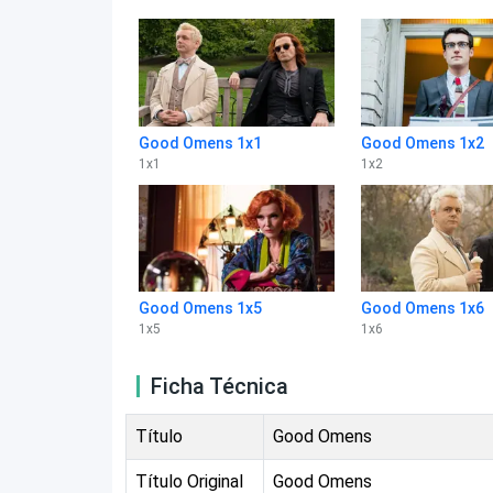
Good Omens 1x1
Good Omens 1x2
1
x
1
1
x
2
Good Omens 1x5
Good Omens 1x6
1
x
5
1
x
6
Ficha Técnica
Título
Good Omens
Título Original
Good Omens