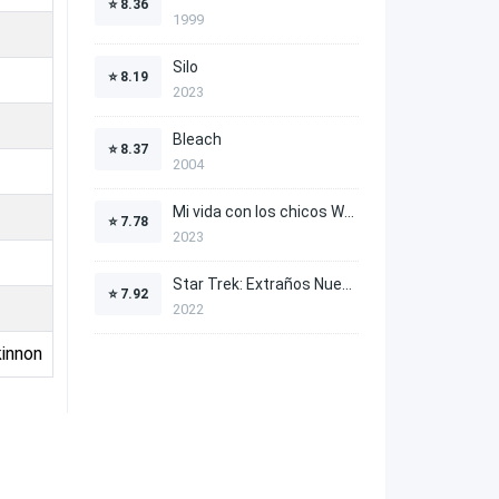
⭐
8.36
1999
Silo
⭐
8.19
2023
Bleach
⭐
8.37
2004
Mi vida con los chicos Walter
⭐
7.78
2023
Star Trek: Extraños Nuevos Mundos
⭐
7.92
2022
kinnon