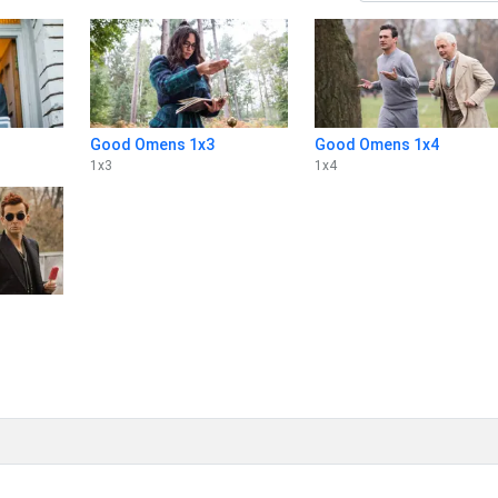
Good Omens 1x3
Good Omens 1x4
1
x
3
1
x
4