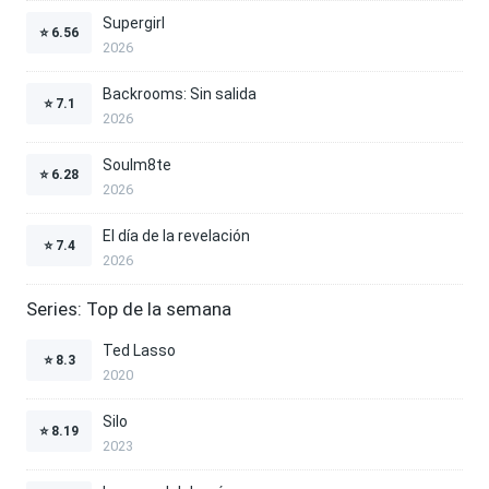
Supergirl
⭐
6.56
2026
Backrooms: Sin salida
⭐
7.1
2026
Soulm8te
⭐
6.28
2026
El día de la revelación
⭐
7.4
2026
Series: Top de la semana
Ted Lasso
⭐
8.3
2020
Silo
⭐
8.19
2023