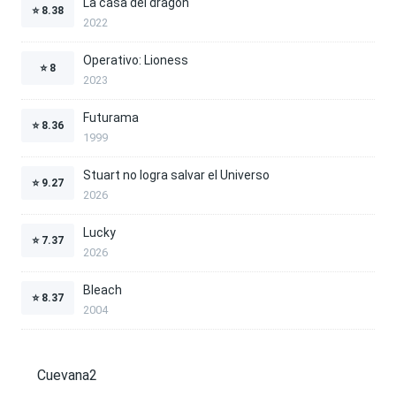
La casa del dragón
⭐
8.38
2022
Operativo: Lioness
⭐
8
2023
Futurama
⭐
8.36
1999
Stuart no logra salvar el Universo
⭐
9.27
2026
Lucky
⭐
7.37
2026
Bleach
⭐
8.37
2004
Cuevana2