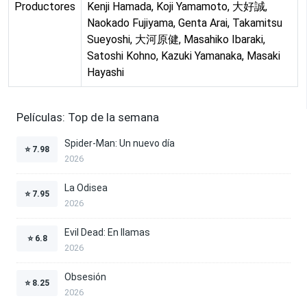
Productores
Kenji Hamada, Koji Yamamoto, 大好誠,
Naokado Fujiyama, Genta Arai, Takamitsu
Sueyoshi, 大河原健, Masahiko Ibaraki,
Satoshi Kohno, Kazuki Yamanaka, Masaki
Hayashi
Películas: Top de la semana
Spider-Man: Un nuevo día
⭐
7.98
2026
La Odisea
⭐
7.95
2026
Evil Dead: En llamas
⭐
6.8
2026
Obsesión
⭐
8.25
2026