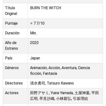
Título
BURN THE WITCH
Original
Puntaje
⭐
7.7
/10
Duración
Min.
Año de
2020
Estreno
País
Japan
Géneros
Animación, Acción, Aventura, Ciencia
ficción, Fantasía
Directores
清水勇司, Tatsuro Kawano
Actores
田野アサミ, Yuina Yamada, 土屋神葉, 平田
広明, 早見沙織, 小林親弘, 引坂理絵