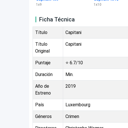
1
x
9
1
x
10
Ficha Técnica
Título
Capitani
Título
Capitani
Original
Puntaje
⭐
6.7
/10
Duración
Min.
Año de
2019
Estreno
País
Luxembourg
Géneros
Crimen