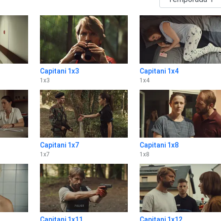
Capitani 1x3
Capitani 1x4
1
x
3
1
x
4
Capitani 1x7
Capitani 1x8
1
x
7
1
x
8
Capitani 1x11
Capitani 1x12