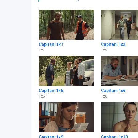
Capitani 1x1
Capitani 1x2
1
x
1
1
x
2
Capitani 1x5
Capitani 1x6
1
x
5
1
x
6
Capitani 1x9
Capitani 1x10