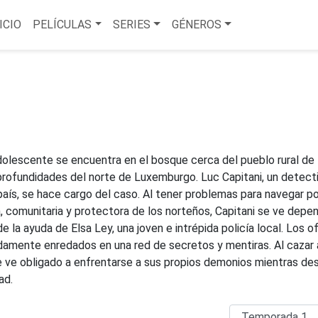
ICIO
PELÍCULAS
SERIES
GÉNEROS
dolescente se encuentra en el bosque cerca del pueblo rural de
profundidades del norte de Luxemburgo. Luc Capitani, un detect
país, se hace cargo del caso. Al tener problemas para navegar po
, comunitaria y protectora de los norteños, Capitani se ve depe
e la ayuda de Elsa Ley, una joven e intrépida policía local. Los of
damente enredados en una red de secretos y mentiras. Al cazar 
se ve obligado a enfrentarse a sus propios demonios mientras de
ad.