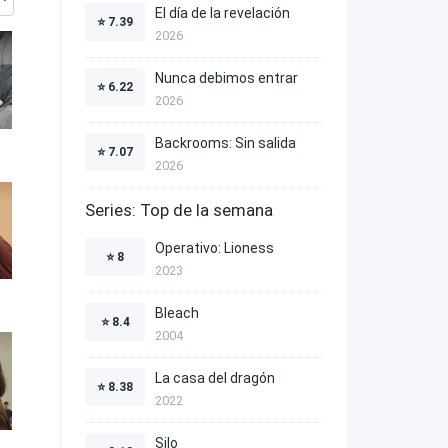
El día de la revelación
⭐
7.39
2026
Nunca debimos entrar
⭐
6.22
2026
Backrooms: Sin salida
⭐
7.07
2026
Series: Top de la semana
Operativo: Lioness
⭐
8
2023
Bleach
⭐
8.4
2004
La casa del dragón
⭐
8.38
2022
Silo