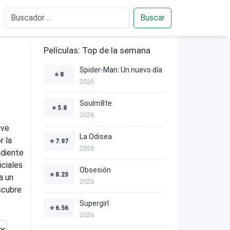
Buscar
Películas: Top de la semana
Spider-Man: Un nuevo día
⭐
8
2026
Soulm8te
⭐
5.8
2026
ive
La Odisea
r la
⭐
7.97
2026
ndiente
iciales
Obsesión
⭐
8.25
a un
2026
scubre
Supergirl
⭐
6.56
2026