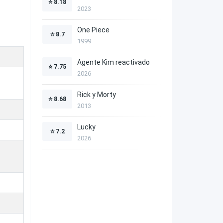
⭐
8.18
2023
One Piece
⭐
8.7
1999
Agente Kim reactivado
⭐
7.75
2026
Rick y Morty
⭐
8.68
2013
Lucky
⭐
7.2
2026