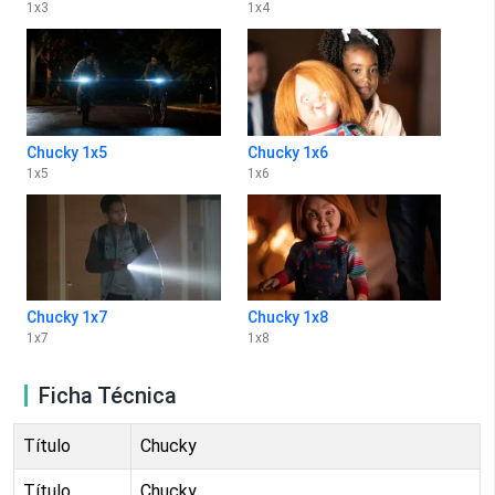
1
x
3
1
x
4
Chucky 1x5
Chucky 1x6
1
x
5
1
x
6
Chucky 1x7
Chucky 1x8
1
x
7
1
x
8
Ficha Técnica
Título
Chucky
Título
Chucky