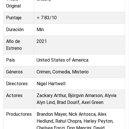
Original
Puntaje
⭐
7.83
/10
Duración
Min.
Año de
2021
Estreno
País
United States of America
Géneros
Crimen, Comedia, Misterio
Directores
Nigel Hartwell
Actores
Zackary Arthur, Björgvin Arnarson, Alyvia
Alyn Lind, Brad Dourif, Axel Green
Productores
Brandon Mayer, Nick Antosca, Alex
Hedlund, Rahul Chopra, Harley Peyton,
Chelsea Egozi, Don Mancini, David