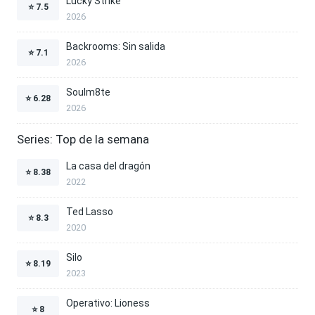
Lucky Strike
⭐
7.5
2026
Backrooms: Sin salida
⭐
7.1
2026
Soulm8te
⭐
6.28
2026
Series: Top de la semana
La casa del dragón
⭐
8.38
2022
Ted Lasso
⭐
8.3
2020
Silo
⭐
8.19
2023
Operativo: Lioness
⭐
8